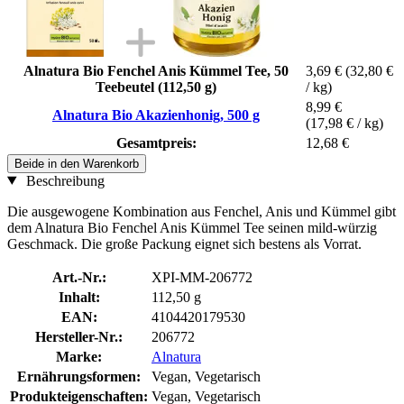
Alnatura Bio Fenchel Anis Kümmel Tee, 50
3,69 €
(32,80 €
Teebeutel (112,50 g)
/ kg)
8,99 €
Alnatura Bio Akazienhonig, 500 g
(17,98 € / kg)
Gesamtpreis:
12,68 €
Beide in den Warenkorb
Beschreibung
Die ausgewogene Kombination aus Fenchel, Anis und Kümmel gibt
dem Alnatura Bio Fenchel Anis Kümmel Tee seinen mild-würzig
Geschmack. Die große Packung eignet sich bestens als Vorrat.
Art.-Nr.:
XPI-MM-206772
Inhalt:
112,50 g
EAN:
4104420179530
Hersteller-Nr.:
206772
Marke:
Alnatura
Ernährungsformen:
Vegan, Vegetarisch
Produkteigenschaften:
Vegan, Vegetarisch