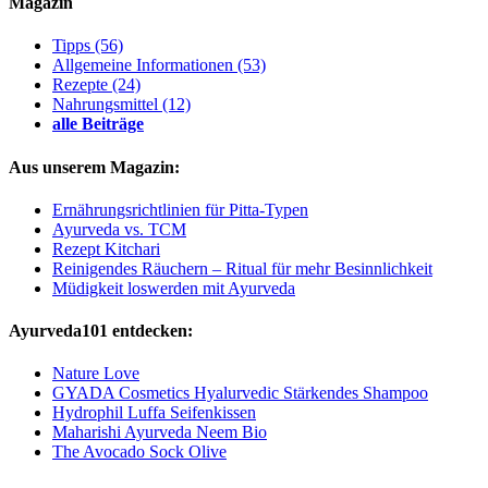
Magazin
Tipps
(56)
Allgemeine Informationen
(53)
Rezepte
(24)
Nahrungsmittel
(12)
alle Beiträge
Aus unserem Magazin:
Ernährungsrichtlinien für Pitta-Typen
Ayurveda vs. TCM
Rezept Kitchari
Reinigendes Räuchern – Ritual für mehr Besinnlichkeit
Müdigkeit loswerden mit Ayurveda
Ayurveda101 entdecken:
Nature Love
GYADA Cosmetics Hyalurvedic Stärkendes Shampoo
Hydrophil Luffa Seifenkissen
Maharishi Ayurveda Neem Bio
The Avocado Sock Olive