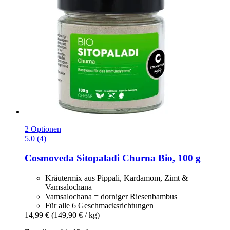
2 Optionen
5.0 (4)
Cosmoveda
Sitopaladi Churna Bio, 100 g
Kräutermix aus Pippali, Kardamom, Zimt &
Vamsalochana
Vamsalochana = dorniger Riesenbambus
Für alle 6 Geschmacksrichtungen
14,99 €
(149,90 € / kg)