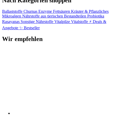
Nach Kategorien shoppen
Ballaststoffe
Churnas
Enzyme
Fettsäuren
Kräuter & Pflanzliches
Mikroalgen
Nährstoffe aus tierischen Bestandteilen
Probiotika
Rasayanas
Sonstige Nährstoffe
Vitalpilze
Vitalstoffe
⚡ Deals &
Angebote
✨ Bestseller
Wir empfehlen