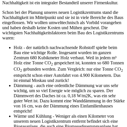
Nachhaltigkeit ist ein integraler Bestandteil unserer Firmenkultur.
Schon bei der Planung unseres neuen Logistikzentrums stand die
Nachhaltigkeit im Mittelpunkt und sie ist in viele Bereiche des Baus
eingeflossen. Wir wollten umwelttechnisch als Vorbild vorangehen
und haben deshalb keine Kosten und Mühen gescheut. Die
wichtigsten Nachhaltigkeitsfaktoren beim Bau des Logistikzentrums
waren:
Holz - der natürlich nachwachsende Rohstoff spielte beim
Bau eine wichtige Rolle. Insgesamt wurden im ganzen
Zentrum 680 Kubikmeter Holz verbaut. Weil in jedem m³
Holz eine Tonne CO
gespeichert ist, konnten so 680 Tonnen
2
CO
gebunden werden. Zum Vergleich: nur eine Tonne CO
2
2
entspricht schon einer Autofahrt von 4.900 Kilometern. Das
ist einmal Moskau und zurück!
Dämmung - auch eine ordentliche Dämmung war uns sehr
wichtig, um so viel Energie wie möglich zu sparen. Der
Dämmwert des Daches ist ca. 0,18 W/m2K, was ein sehr
guter Wert ist. Dazu kommt eine Wanddämmung in der Stärke
von 16 cm, was der Dämmung eines Einfamilienhauses
entspricht!
Wärme und Kühlung - Weniger als einen Kilometer von
unserem neuen Logistikzentrum entfernt befindet sich eine
Biogasanlage, die auch eine Biomassefeuerungsanlage hat.