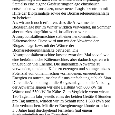
Statt also eine eigene Gasfeuerungsanlage einzubauen,
entschieden wir uns dazu, unser neues Logistikzentrum mit
Hilfe der Biogasanlage sowie der Biomassefeuerungsanlage
zu beheizen.
Als wir auch noch erfuhren, dass die Abwärme der
Biogasanlage nur im Winter wirklich verwendet, im Sommer
aber nutzlos abgeführt wird, installierten wir eine
Absorptionskältemaschine statt einer herkömmlichen
Kältemaschine. Diese wird nun mit der Abwärme der
Biogasanlage bzw. mit der Wärme der
Biomassefeuerungsanlage betrieben. Die
Absorptionskältemaschine kostete zwar drei Mal so viel wie
eine herkömmliche Kältemaschine, aber dadurch sparen wir
unglaublich viel Energie. Die ungenutzte Abwärme zu
verwenden, um damit Kälte zu erzeugen und so ungenutztes
Potenzial von ohnehin schon vorhandenen, erneuerbaren
Energien zu nutzen, machte für uns einfach unglaublich Sinn.
Durch die Anbindung an die Biogasanlage und die Nutzung
der Abwärme sparen wir eine Leistung von 600 kW für
Wärme und 550 kW für Kälte. Zum Vergleich: wenn wir an
180 Tagen im Jahr jeweils eines der beiden Geräte 8 Stunden
pro Tag nutzten, würden wir im Schnitt rund 1.680 kWh pro
Jahr verbrauchen. Mit dieser Energiemenge könnte man fast
3,5 Jahre lang durchgehend fernsehen (auf einem
durchschnittlich großen Fernseher).