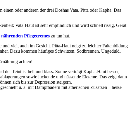
 einen oder anderen der drei Doshas Vata, Pitta oder Kapha. Das
ckenheit: Vata-Haut ist sehr empfindlich und wird schnell rissig. Gerät
d
nährenden Pflegecremes
zu tun hat.
und viel, auch im Gesicht. Pitta-Haut neigt zu leichter Faltenbildung
n einher. Dazu kommen häufiges Schwitzen, Sodbrennen, Ungeduld,
Ernährung achten!
d der Teint ist hell und blass. Sonne verträgt Kapha-Haut besser,
algablagerungen sowie juckende und nässende Ekzeme. Das zeigt dann
nnen sich bis zur Depression steigern.
geschieht u. a. mit Dampfbädern mit ätherischen Zusätzen – heiße