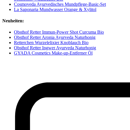
Cosmoveda Ayurvedisches Mundpflege-Basic-Set
La Saponaria Mundwasser Orange & Xylitol
Neuheiten:
Obsthof Retter Immun-Power Shot Curcuma Bio
Obsthof Retter Aronia Ayurveda Naturhonig
Retterchen Wurzelelixier Knoblauch Bio
Obsthof Retter Ingwer Ayurveda Naturhonig
GYADA Cosmetics Make-up-Entferner Öl