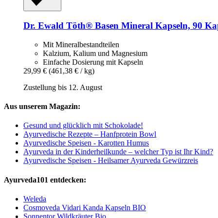
Dr. Ewald Töth®
Basen Mineral Kapseln, 90 Ka
Mit Mineralbestandteilen
Kalzium, Kalium und Magnesium
Einfache Dosierung mit Kapseln
29,99 €
(461,38 € / kg)
Zustellung bis 12. August
Aus unserem Magazin:
Gesund und glücklich mit Schokolade!
Ayurvedische Rezepte – Hanfprotein Bowl
Ayurvedische Speisen - Karotten Humus
Ayurveda in der Kinderheilkunde – welcher Typ ist Ihr Kind?
Ayurvedische Speisen - Heilsamer Ayurveda Gewürzreis
Ayurveda101 entdecken:
Weleda
Cosmoveda Vidari Kanda Kapseln BIO
Sonnentor Wildkräuter Bio