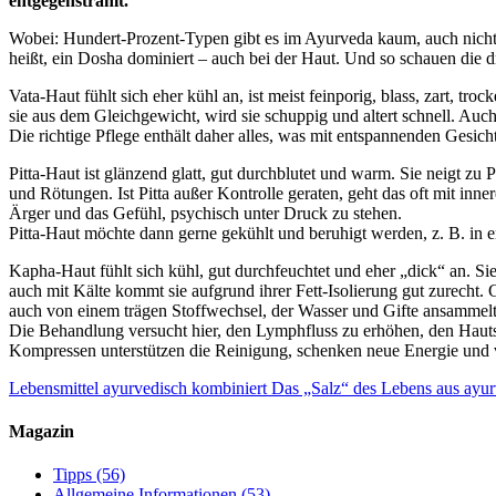
entgegenstrahlt.
Wobei: Hundert-Prozent-Typen gibt es im Ayurveda kaum, auch nicht 
heißt, ein Dosha dominiert – auch bei der Haut. Und so schauen die d
Vata-Haut fühlt sich eher kühl an, ist meist feinporig, blass, zart, tr
sie aus dem Gleichgewicht, wird sie schuppig und altert schnell. Au
Die richtige Pflege enthält daher alles, was mit entspannenden Ges
Pitta-Haut ist glänzend glatt, gut durchblutet und warm. Sie neigt zu
und Rötungen. Ist Pitta außer Kontrolle geraten, geht das oft mit 
Ärger und das Gefühl, psychisch unter Druck zu stehen.
Pitta-Haut möchte dann gerne gekühlt und beruhigt werden, z. B. i
Kapha-Haut fühlt sich kühl, gut durchfeuchtet und eher „dick“ an. Sie
auch mit Kälte kommt sie aufgrund ihrer Fett-Isolierung gut zurech
auch von einem trägen Stoffwechsel, der Wasser und Gifte ansammelt 
Die Behandlung versucht hier, den Lymphfluss zu erhöhen, den Hautst
Kompressen unterstützen die Reinigung, schenken neue Energie und v
Lebensmittel ayurvedisch kombiniert
Das „Salz“ des Lebens aus ayur
Magazin
Tipps
(56)
Allgemeine Informationen
(53)