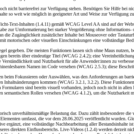
 nicht barrierefrei zur Verfügung stehen. Benötigen Sie Hilfe bei ni
lte so weit wie möglich in geeigneter Art und Weise zur Verfügung zu 
icht-Text-Inhalten (1.4.11) gemäß WCAG Level AA sind auf der Website
abe zur Umformatierung bei starker Vergrößerung ohne Informations- ode
an die Zugänglichkeit zusätzlicher Inhalte bei Mouseover oder Tastat
mit motorischen oder visuellen Einschränkungen eine vollständige Bed
egel gegeben. Die meisten Funktionen lassen sich ohne Maus nutzen, b
gen bereits über eindeutige Titel (WCAG 2.4.2); eine Vereinheitlichung
Verständlichkeit und Nutzbarkeit für alle Anwender:innen zu verbesse
schinenlesbaren Namen im Code versehen (WCAG 2.5.3); diese Beschrif
 beim Fokussieren oder Auswählen, was den Anforderungen an barrieref
hen Inhaltsänderungen kommen (WCAG 3.2.1, 3.2.2). Diese Funktionen 
 Formularen sind bereits visuell vorhanden, jedoch noch nicht in alle
en semantischen Rollen versehen (WCAG 4.1.2), um die Nutzbarkeit mit
torisch unverhältnismäßige Belastung dar. Dazu zählt insbesondere die vo
Elementen umfasst, die vor dem 28.06.2025 veröffentlicht wurden. Gleic
ive ergänzt, eine vollständige Nachbearbeitung aller Bestandsinhalte i
res direkten Einflussbereichs. Live-Videos (1.2.4) werden derzeit nicht