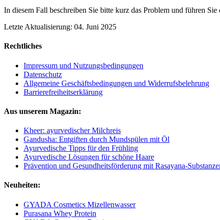
In diesem Fall beschreiben Sie bitte kurz das Problem und führen Si
Letzte Aktualisierung: 04. Juni 2025
Rechtliches
Impressum und Nutzungsbedingungen
Datenschutz
Allgemeine Geschäftsbedingungen und Widerrufsbelehrung
Barrierefreiheitserklärung
Aus unserem Magazin:
Kheer: ayurvedischer Milchreis
Gandusha: Entgiften durch Mundspülen mit Öl
Ayurvedische Tipps für den Frühling
Ayurvedische Lösungen für schöne Haare
Prävention und Gesundheitsförderung mit Rasayana-Substanze
Neuheiten:
GYADA Cosmetics Mizellenwasser
Purasana Whey Protein