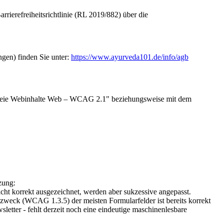
rierefreiheitsrichtlinie (RL 2019/882) über die
gen) finden Sie unter:
https://www.ayurveda101.de/info/agb
refreie Webinhalte Web – WCAG 2.1" beziehungsweise mit dem
zung:
ht korrekt ausgezeichnet, werden aber sukzessive angepasst.
bezweck (WCAG 1.3.5) der meisten Formularfelder ist bereits korrekt
etter - fehlt derzeit noch eine eindeutige maschinenlesbare