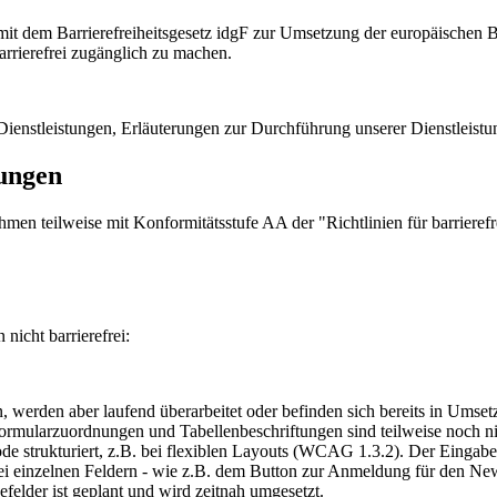
t dem Barrierefreiheitsgesetz idgF zur Umsetzung der europäischen Bar
arrierefrei zugänglich zu machen.
ienstleistungen, Erläuterungen zur Durchführung unserer Dienstleistun
rungen
hmen teilweise mit Konformitätsstufe AA der "Richtlinien für barrie
nicht barrierefrei:
n, werden aber laufend überarbeitet oder befinden sich bereits in Umset
rmularzuordnungen und Tabellenbeschriftungen sind teilweise noch nic
Code strukturiert, z.B. bei flexiblen Layouts (WCAG 1.3.2). Der Einga
i einzelnen Feldern - wie z.B. dem Button zur Anmeldung für den Newsl
lder ist geplant und wird zeitnah umgesetzt.