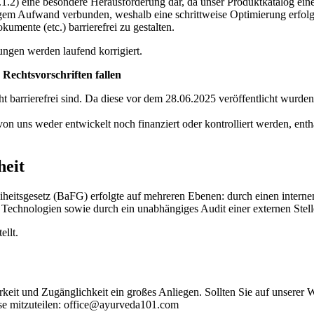
.1.2) eine besondere Herausforderung dar, da unser Produktkatalog ei
em Aufwand verbunden, weshalb eine schrittweise Optimierung erfolgt.
mente (etc.) barrierefrei zu gestalten.
ungen werden laufend korrigiert.
Rechtsvorschriften fallen
t barrierefrei sind. Da diese vor dem 28.06.2025 veröffentlicht wurden
n uns weder entwickelt noch finanziert oder kontrolliert werden, entha
heit
heitsgesetz (BaFG) erfolgte auf mehreren Ebenen: durch einen internen
 Technologien sowie durch ein unabhängiges Audit einer externen Stell
ellt.
keit und Zugänglichkeit ein großes Anliegen. Sollten Sie auf unserer 
sse mitzuteilen: office@ayurveda101.com