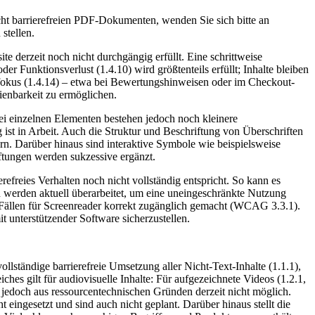
cht barrierefreien PDF-Dokumenten, wenden Sie sich bitte an
stellen.
 derzeit noch nicht durchgängig erfüllt. Eine schrittweise
r Funktionsverlust (1.4.10) wird größtenteils erfüllt; Inhalte bleiben
urfokus (1.4.14) – etwa bei Bewertungshinweisen oder im Checkout-
ienbarkeit zu ermöglichen.
ei einzelnen Elementen bestehen jedoch noch kleinere
 ist in Arbeit. Auch die Struktur und Beschriftung von Überschriften
rn. Darüber hinaus sind interaktive Symbole wie beispielsweise
tungen werden sukzessive ergänzt.
reies Verhalten noch nicht vollständig entspricht. So kann es
werden aktuell überarbeitet, um eine uneingeschränkte Nutzung
n Fällen für Screenreader korrekt zugänglich gemacht (WCAG 3.3.1).
 unterstützender Software sicherzustellen.
llständige barrierefreie Umsetzung aller Nicht-Text-Inhalte (1.1.1),
hes gilt für audiovisuelle Inhalte: Für aufgezeichnete Videos (1.2.1,
st jedoch aus ressourcentechnischen Gründen derzeit nicht möglich.
 eingesetzt und sind auch nicht geplant. Darüber hinaus stellt die