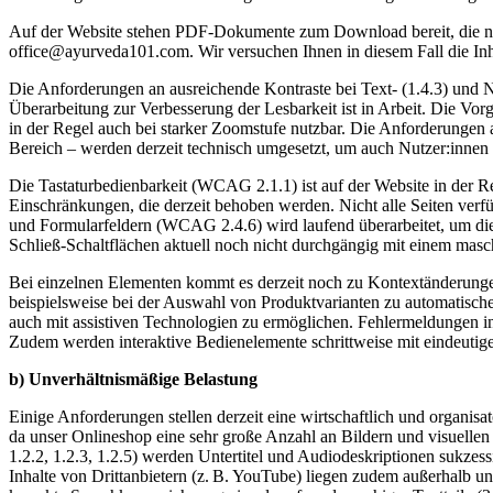
Auf der Website stehen PDF-Dokumente zum Download bereit, die noch
office@ayurveda101.com. Wir versuchen Ihnen in diesem Fall die Inha
Die Anforderungen an ausreichende Kontraste bei Text- (1.4.3) und N
Überarbeitung zur Verbesserung der Lesbarkeit ist in Arbeit. Die Vorg
in der Regel auch bei starker Zoomstufe nutzbar. Die Anforderungen 
Bereich – werden derzeit technisch umgesetzt, um auch Nutzer:innen 
Die Tastaturbedienbarkeit (WCAG 2.1.1) ist auf der Website in der R
Einschränkungen, die derzeit behoben werden. Nicht alle Seiten verfü
und Formularfeldern (WCAG 2.4.6) wird laufend überarbeitet, um die 
Schließ-Schaltflächen aktuell noch nicht durchgängig mit einem ma
Bei einzelnen Elementen kommt es derzeit noch zu Kontextänderungen
beispielsweise bei der Auswahl von Produktvarianten zu automatisc
auch mit assistiven Technologien zu ermöglichen. Fehlermeldungen in
Zudem werden interaktive Bedienelemente schrittweise mit eindeutig
b) Unverhältnismäßige Belastung
Einige Anforderungen stellen derzeit eine wirtschaftlich und organisa
da unser Onlineshop eine sehr große Anzahl an Bildern und visuellen 
1.2.2, 1.2.3, 1.2.5) werden Untertitel und Audiodeskriptionen sukzess
Inhalte von Drittanbietern (z. B. YouTube) liegen zudem außerhalb unse