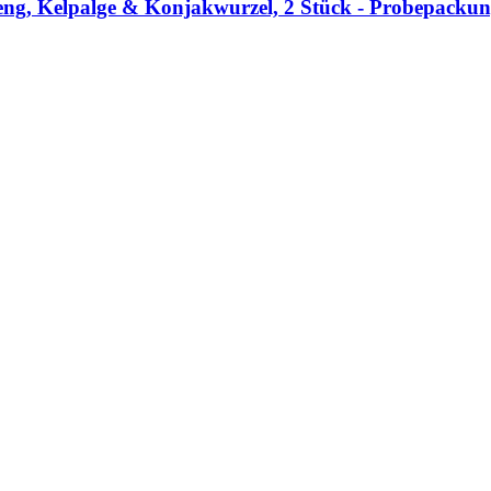
eng, Kelpalge & Konjakwurzel, 2 Stück -​ Probepacku