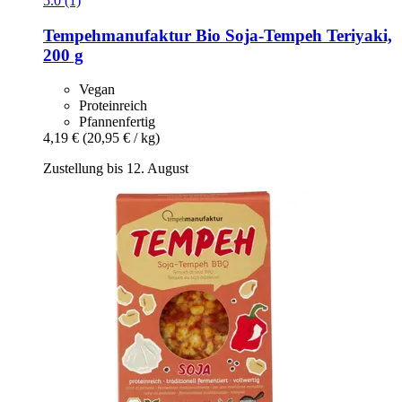
5.0 (1)
Tempehmanufaktur
Bio Soja-​Tempeh Teriyaki,
200 g
Vegan
Proteinreich
Pfannenfertig
4,19 €
(20,95 € / kg)
Zustellung bis 12. August