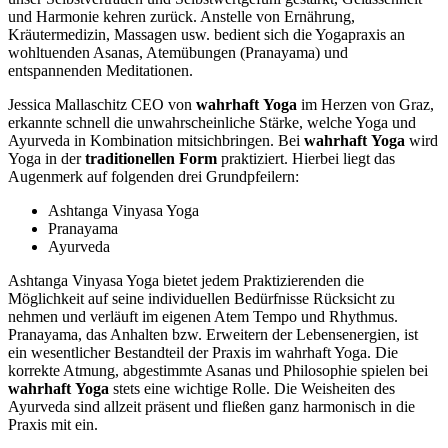
und Harmonie kehren zurück. Anstelle von Ernährung,
Kräutermedizin, Massagen usw. bedient sich die Yogapraxis an
wohltuenden Asanas, Atemübungen (Pranayama) und
entspannenden Meditationen.
Jessica Mallaschitz CEO von
wahrhaft
Yoga
im Herzen von Graz,
erkannte schnell die unwahrscheinliche Stärke, welche Yoga und
Ayurveda in Kombination mitsichbringen. Bei
wahrhaft
Yoga
wird
Yoga in der
traditionellen
Form
praktiziert. Hierbei liegt das
Augenmerk auf folgenden drei Grundpfeilern:
Ashtanga Vinyasa Yoga
Pranayama
Ayurveda
Ashtanga Vinyasa Yoga bietet jedem Praktizierenden die
Möglichkeit auf seine individuellen Bedürfnisse Rücksicht zu
nehmen und verläuft im eigenen Atem Tempo und Rhythmus.
Pranayama, das Anhalten bzw. Erweitern der Lebensenergien, ist
ein wesentlicher Bestandteil der Praxis im wahrhaft Yoga. Die
korrekte Atmung, abgestimmte Asanas und Philosophie spielen bei
wahrhaft
Yoga
stets eine wichtige Rolle. Die Weisheiten des
Ayurveda sind allzeit präsent und fließen ganz harmonisch in die
Praxis mit ein.