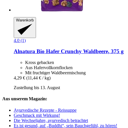
Warenkorb
4.0 (1)
Alnatura
Bio Hafer Crunchy Waldbeere, 375 g
Kross gebacken
Aus Hafervollkornflocken
Mit fruchtiger Waldbeermischung
4,29 €
(11,44 € / kg)
Zustellung bis 13. August
Aus unserem Magazin:
Ayurvedische Rezepte - Reissuppe
Geschmack mit Wirkung!
Die Wechseljahre, ayurvedisch betrachtet
Es ist gesund, auf „Buddhi“, sein Bauchgefühl, zu hören!