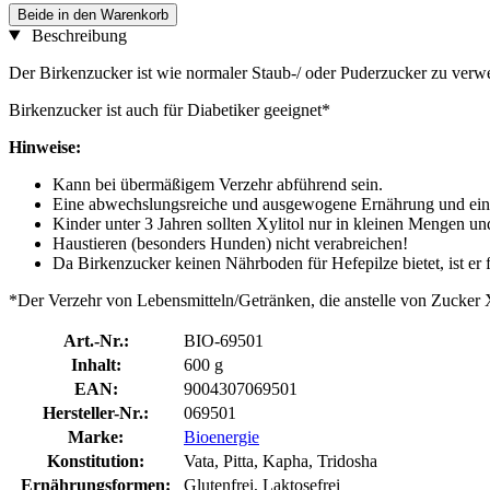
Beide in den Warenkorb
Beschreibung
Der Birkenzucker ist wie normaler Staub-/ oder Puderzucker zu ver
Birkenzucker ist auch für Diabetiker geeignet*
Hinweise:
Kann bei übermäßigem Verzehr abführend sein.
Eine abwechslungsreiche und ausgewogene Ernährung und ei
Kinder unter 3 Jahren sollten Xylitol nur in kleinen Mengen u
Haustieren (besonders Hunden) nicht verabreichen!
Da Birkenzucker keinen Nährboden für Hefepilze bietet, ist er 
*Der Verzehr von Lebensmitteln/Getränken, die anstelle von Zucker Xy
Art.-Nr.:
BIO-69501
Inhalt:
600 g
EAN:
9004307069501
Hersteller-Nr.:
069501
Marke:
Bioenergie
Konstitution:
Vata, Pitta, Kapha, Tridosha
Ernährungsformen:
Glutenfrei, Laktosefrei