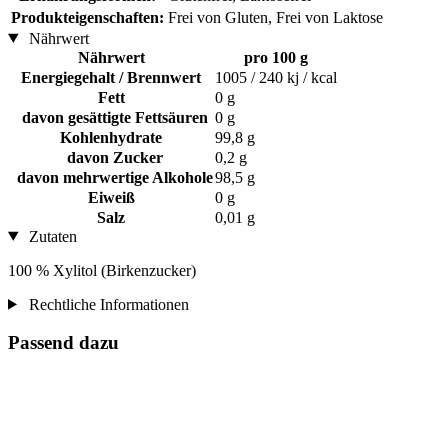
Produkteigenschaften:
Frei von Gluten, Frei von Laktose
Nährwert
Nährwert
pro 100 g
Energiegehalt / Brennwert
1005 / 240 kj / kcal
Fett
0 g
davon gesättigte Fettsäuren
0 g
Kohlenhydrate
99,8 g
davon Zucker
0,2 g
davon mehrwertige Alkohole
98,5 g
Eiweiß
0 g
Salz
0,01 g
Zutaten
100 % Xylitol (Birkenzucker)
Rechtliche Informationen
Passend dazu