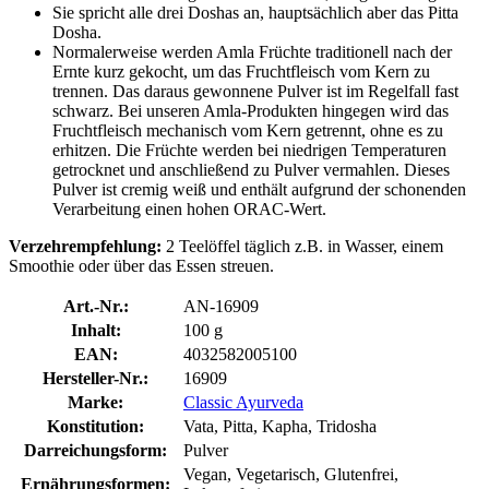
Sie spricht alle drei Doshas an, hauptsächlich aber das Pitta
Dosha.
Normalerweise werden Amla Früchte traditionell nach der
Ernte kurz gekocht, um das Fruchtfleisch vom Kern zu
trennen. Das daraus gewonnene Pulver ist im Regelfall fast
schwarz. Bei unseren Amla-Produkten hingegen wird das
Fruchtfleisch mechanisch vom Kern getrennt, ohne es zu
erhitzen. Die Früchte werden bei niedrigen Temperaturen
getrocknet und anschließend zu Pulver vermahlen. Dieses
Pulver ist cremig weiß und enthält aufgrund der schonenden
Verarbeitung einen hohen ORAC-Wert.
Verzehrempfehlung:
2 Teelöffel täglich z.B. in Wasser, einem
Smoothie oder über das Essen streuen.
Art.-Nr.:
AN-16909
Inhalt:
100 g
EAN:
4032582005100
Hersteller-Nr.:
16909
Marke:
Classic Ayurveda
Konstitution:
Vata, Pitta, Kapha, Tridosha
Darreichungsform:
Pulver
Vegan, Vegetarisch, Glutenfrei,
Ernährungsformen: