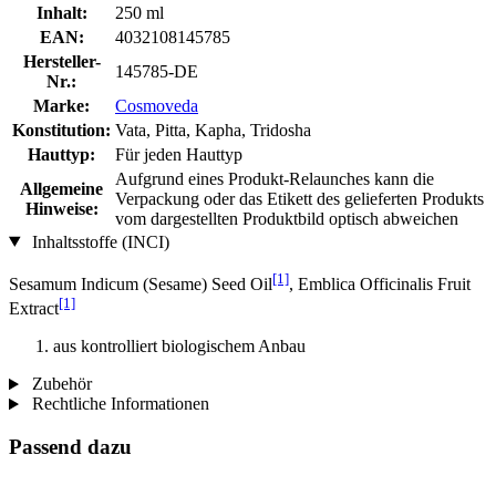
Inhalt:
250 ml
EAN:
4032108145785
Hersteller-
145785-DE
Nr.:
Marke:
Cosmoveda
Konstitution:
Vata, Pitta, Kapha, Tridosha
Hauttyp:
Für jeden Hauttyp
Aufgrund eines Produkt-Relaunches kann die
Allgemeine
Verpackung oder das Etikett des gelieferten Produkts
Hinweise:
vom dargestellten Produktbild optisch abweichen
Inhaltsstoffe (INCI)
[1]
Sesamum Indicum (Sesame) Seed Oil
, Emblica Officinalis Fruit
[1]
Extract
aus kontrolliert biologischem Anbau
Zubehör
Rechtliche Informationen
Passend dazu