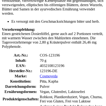
verholzende, vielverzweigte Kletterpflanze mit gegenständigen, sich
verzweigenden, elliptischen bis eiförmigen Blättern, deren Wurzeln,
Blätter und Samen in der ayurvedischen Ernährung verwendet
werden.
Es versorgt mit den Geschmacks­richtungen bitter und herb.
Verzehrempfehlung:
Einen gestrichenen Dosierlöffel, gerne auch auf 2 Portionen verteilt,
mit warmem Wasser zwischen den Mahlzeiten einnehmen. Die
Tagesverzehrmenge von 2,80 g Kräuterpulver enthält 26,46 mg
Polyphenole.
Art.-Nr.:
COS-123196
Inhalt:
70 g
EAN:
4032108123196
Hersteller-Nr.:
123196-DE
Marke:
Cosmoveda
Konstitution:
Pitta, Kapha
Darreichungsform:
Pulver
Ernährungsformen:
Vegan, Glutenfrei, Laktosefrei
Rohkost, Plastikreduziert, Vegan, Churna,
Produkteigenschaften:
Frei von Gluten, Frei von Laktose