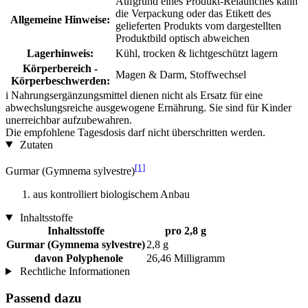
Aufgrund eines Produkt-Relaunches kann
die Verpackung oder das Etikett des
Allgemeine Hinweise:
gelieferten Produkts vom dargestellten
Produktbild optisch abweichen
Lagerhinweis:
Kühl, trocken & lichtgeschützt lagern
Körperbereich -
Magen & Darm, Stoffwechsel
Körperbeschwerden:
i
Nahrungsergänzungsmittel dienen nicht als Ersatz für eine
abwechslungsreiche ausgewogene Ernährung. Sie sind für Kinder
unerreichbar aufzubewahren.
Die empfohlene Tagesdosis darf nicht überschritten werden.
Zutaten
[1]
Gurmar (Gymnema sylvestre)
aus kontrolliert biologischem Anbau
Inhaltsstoffe
Inhaltsstoffe
pro 2,8 g
Gurmar (Gymnema sylvestre)
2,8 g
davon Polyphenole
26,46 Milligramm
Rechtliche Informationen
Passend dazu