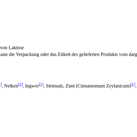
 von Laktose
nn die Verpackung oder das Etikett des gelieferten Produkts vom darg
]
[1]
[1]
[1]
, Nelken
, Ingwer
, Steinsalz, Zimt (Cinnamomum Zeylanicum)