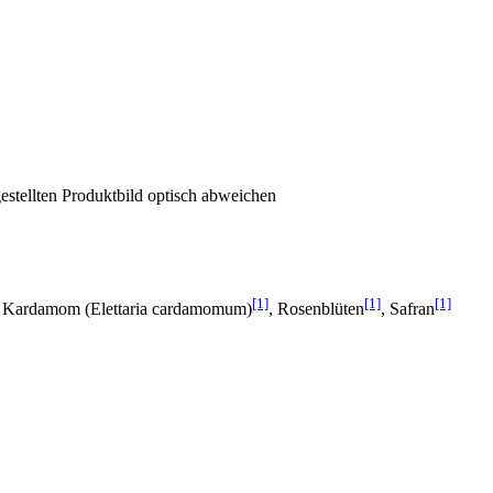
estellten Produktbild optisch abweichen
[1]
[1]
[1]
, Kardamom (Elettaria cardamomum)
, Rosenblüten
, Safran