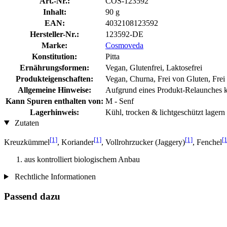
Art.-Nr.:
COS-123592
Inhalt:
90 g
EAN:
4032108123592
Hersteller-Nr.:
123592-DE
Marke:
Cosmoveda
Konstitution:
Pitta
Ernährungsformen:
Vegan, Glutenfrei, Laktosefrei
Produkteigenschaften:
Vegan, Churna, Frei von Gluten, Frei
Allgemeine Hinweise:
Aufgrund eines Produkt-Relaunches ka
Kann Spuren enthalten von:
M - Senf
Lagerhinweis:
Kühl, trocken & lichtgeschützt lagern
Zutaten
[1]
[1]
[1]
[1
Kreuzkümmel
, Koriander
, Vollrohrzucker (Jaggery)
, Fenchel
aus kontrolliert biologischem Anbau
Rechtliche Informationen
Passend dazu