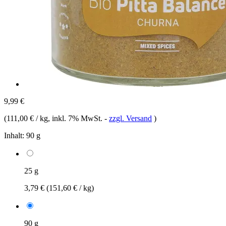
9,99 €
(
111,00 € / kg
, inkl. 7% MwSt.
-
zzgl. Versand
)
Inhalt:
90 g
25 g
3,79 €
(151,60 € / kg)
90 g