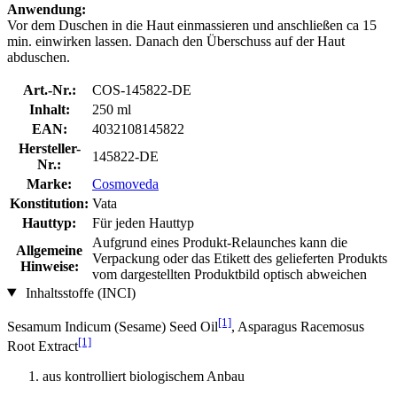
Anwendung:
Vor dem Duschen in die Haut einmassieren und anschließen ca 15
min. einwirken lassen. Danach den Überschuss auf der Haut
abduschen.
Art.-Nr.:
COS-145822-DE
Inhalt:
250 ml
EAN:
4032108145822
Hersteller-
145822-DE
Nr.:
Marke:
Cosmoveda
Konstitution:
Vata
Hauttyp:
Für jeden Hauttyp
Aufgrund eines Produkt-Relaunches kann die
Allgemeine
Verpackung oder das Etikett des gelieferten Produkts
Hinweise:
vom dargestellten Produktbild optisch abweichen
Inhaltsstoffe (INCI)
[1]
Sesamum Indicum (Sesame) Seed Oil
, Asparagus Racemosus
[1]
Root Extract
aus kontrolliert biologischem Anbau