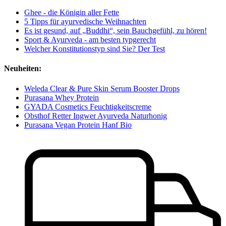
Ghee - die Königin aller Fette
5 Tipps für ayurvedische Weihnachten
Es ist gesund, auf „Buddhi“, sein Bauchgefühl, zu hören!
Sport & Ayurveda - am besten typgerecht
Welcher Konstitutionstyp sind Sie? Der Test
Neuheiten:
Weleda Clear & Pure Skin Serum Booster Drops
Purasana Whey Protein
GYADA Cosmetics Feuchtigkeitscreme
Obsthof Retter Ingwer Ayurveda Naturhonig
Purasana Vegan Protein Hanf Bio