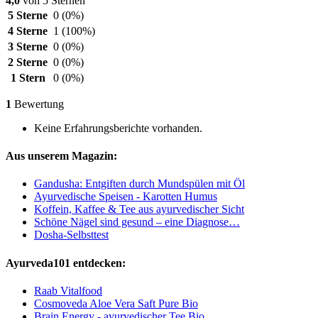
4,0
von 5 Sternen
5 Sterne
0
(0%)
4 Sterne
1
(100%)
3 Sterne
0
(0%)
2 Sterne
0
(0%)
1 Stern
0
(0%)
1
Bewertung
Keine Erfahrungsberichte vorhanden.
Aus unserem Magazin:
Gandusha: Entgiften durch Mundspülen mit Öl
Ayurvedische Speisen - Karotten Humus
Koffein, Kaffee & Tee aus ayurvedischer Sicht
Schöne Nägel sind gesund – eine Diagnose…
Dosha-Selbsttest
Ayurveda101 entdecken:
Raab Vitalfood
Cosmoveda Aloe Vera Saft Pure Bio
Brain Energy - ayurvedischer Tee Bio