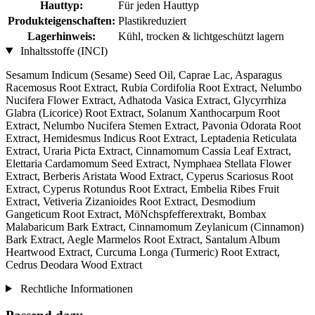
Hauttyp:
Für jeden Hauttyp
Produkteigenschaften:
Plastikreduziert
Lagerhinweis:
Kühl, trocken & lichtgeschützt lagern
Inhaltsstoffe (INCI)
Sesamum Indicum (Sesame) Seed Oil, Caprae Lac, Asparagus
Racemosus Root Extract, Rubia Cordifolia Root Extract, Nelumbo
Nucifera Flower Extract, Adhatoda Vasica Extract, Glycyrrhiza
Glabra (Licorice) Root Extract, Solanum Xanthocarpum Root
Extract, Nelumbo Nucifera Stemen Extract, Pavonia Odorata Root
Extract, Hemidesmus Indicus Root Extract, Leptadenia Reticulata
Extract, Uraria Picta Extract, Cinnamomum Cassia Leaf Extract,
Elettaria Cardamomum Seed Extract, Nymphaea Stellata Flower
Extract, Berberis Aristata Wood Extract, Cyperus Scariosus Root
Extract, Cyperus Rotundus Root Extract, Embelia Ribes Fruit
Extract, Vetiveria Zizanioides Root Extract, Desmodium
Gangeticum Root Extract, MöNchspfefferextrakt, Bombax
Malabaricum Bark Extract, Cinnamomum Zeylanicum (Cinnamon)
Bark Extract, Aegle Marmelos Root Extract, Santalum Album
Heartwood Extract, Curcuma Longa (Turmeric) Root Extract,
Cedrus Deodara Wood Extract
Rechtliche Informationen