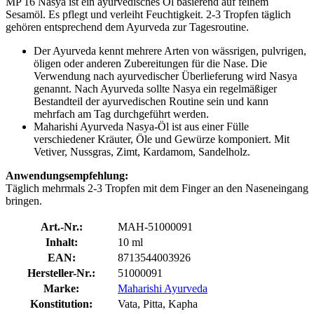
MP 16 Nasya ist ein ayurvedisches Öl basierend auf feinem
Sesamöl. Es pflegt und verleiht Feuchtigkeit. 2-3 Tropfen täglich
gehören entsprechend dem Ayurveda zur Tagesroutine.
Der Ayurveda kennt mehrere Arten von wässrigen, pulvrigen,
öligen oder anderen Zubereitungen für die Nase. Die
Verwendung nach ayurvedischer Überlieferung wird Nasya
genannt. Nach Ayurveda sollte Nasya ein regelmäßiger
Bestandteil der ayurvedischen Routine sein und kann
mehrfach am Tag durchgeführt werden.
Maharishi Ayurveda Nasya-Öl ist aus einer Fülle
verschiedener Kräuter, Öle und Gewürze komponiert. Mit
Vetiver, Nussgras, Zimt, Kardamom, Sandelholz.
Anwendungsempfehlung:
Täglich mehrmals 2-3 Tropfen mit dem Finger an den Naseneingang
bringen.
Art.-Nr.:
MAH-51000091
Inhalt:
10 ml
EAN:
8713544003926
Hersteller-Nr.:
51000091
Marke:
Maharishi Ayurveda
Konstitution:
Vata, Pitta, Kapha