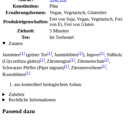
Konstitution:
Pitta
Ernährungsformen:
Vegan, Vegetarisch, Glutenfrei
Frei von Soja, Vegan, Vegetarisch, Frei
Produkteigenschaften:
von Ei, Frei von Gluten
Ziehzeit:
5 Minuten
Tee:
Im Teebeutel
Zutaten
[1]
[1]
[1]
[1]
Jasmintee
(grüner Tee
, Jasminblüten
), Ingwer
, Süßholz
[1]
[1]
[1]
(Glycorrhiza glabra)
, Zitronengras
, Zitronenschale
,
[1]
[1]
Schwarzer Pfeffer (Piper nigrum)
, Zitronenverbene
,
[1]
Rosenblüten
aus kontrolliert biologischem Anbau
Zubehör
Rechtliche Informationen
Passend dazu