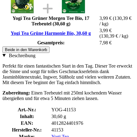
Yogi Tea Grüner Morgen Tee Bio, 17
3,99 €
(130,39 €
Teebeutel (30,60 g)
/ kg)
3,99 €
Yogi Tea Grüne Harmonie Bio, 30,60 g
(130,39 € / kg)
Gesamtpreis:
7,98 €
Beide in den Warenkorb
Beschreibung
Perfekt für einen fantastischen Start in den Tag. Dieser Tee erweckt
die Sinne und sorgt für tolles Geschmackserlebnis dank
Jasminblütenextrakt, Ingwer, Süßholz und vielen weiteren Zutaten.
Mit diesem Tee beginnt der Tag einfach himmlisch.
Zubereitung:
Einen Teebeutel mit 250ml kochendem Wasser
übergießen und für etwa 5 Minuten ziehen lassen.
Art.-Nr.:
YOG-41153
Inhalt:
30,60 g
EAN:
4012824401976
Hersteller-Nr.:
41153
Marke:
Yogi Tea