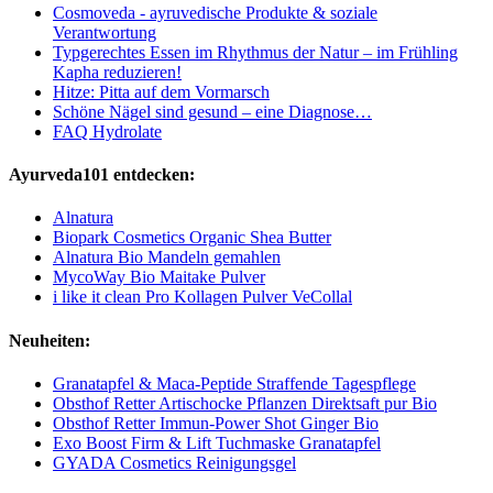
Cosmoveda - ayruvedische Produkte & soziale
Verantwortung
Typgerechtes Essen im Rhythmus der Natur – im Frühling
Kapha reduzieren!
Hitze: Pitta auf dem Vormarsch
Schöne Nägel sind gesund – eine Diagnose…
FAQ Hydrolate
Ayurveda101 entdecken:
Alnatura
Biopark Cosmetics Organic Shea Butter
Alnatura Bio Mandeln gemahlen
MycoWay Bio Maitake Pulver
i like it clean Pro Kollagen Pulver VeCollal
Neuheiten:
Granatapfel & Maca-Peptide Straffende Tagespflege
Obsthof Retter Artischocke Pflanzen Direktsaft pur Bio
Obsthof Retter Immun-Power Shot Ginger Bio
Exo Boost Firm & Lift Tuchmaske Granatapfel
GYADA Cosmetics Reinigungsgel