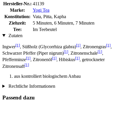
Hersteller-Nr.:
41139
Marke:
Yogi Tea
Konstitution:
Vata, Pitta, Kapha
Ziehzeit:
5 Minuten, 6 Minuten, 7 Minuten
Tee:
Im Teebeutel
Zutaten
[1]
[1]
[1]
Ingwer
, Süßholz (Glycorrhiza glabra)
, Zitronengras
,
[1]
[1]
Schwarzer Pfeffer (Piper nigrum)
, Zitronenschale
,
[1]
[1]
[1]
Pfefferminze
, Zitronenöl
, Hibiskus
, getrockneter
[1]
Zitronensaft
aus kontrolliert biologischem Anbau
Rechtliche Informationen
Passend dazu