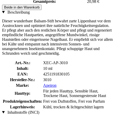
Gesamtpreis:
20,98 €
Beide in den Warenkorb
Beschreibung
Dieser wunderbare Balsam-Stift bewahrt zarte Lippenhaut vor dem
Austrocknen und optimiert ihre natürliche Feuchtigkeitsregulation.
Er pflegt aber auch den restlichen Körper und pflegt und regeneriert
empfindliche Hautpartien, angegriffene Mundwinkel, rissige
Hautstellen oder eingerissene Nagelhaut. Er empfiehlt sich vor allem
bei Kälte und entspannt nach intensivem Sonnen- und
unangenehmem Insektenkontakt. Pflegt schuppige Haut und
Schrunden weich und geschmeidig.
Art.-Nr.:
XEC-AP-3010
Inhalt:
10 ml
EAN:
4251191830105
Hersteller-Nr.:
3010
Marke:
Apeiron
Für jeden Hauttyp, Sensible Haut,
Hauttyp:
Trockene Haut, Sonnengestresste Haut
Produkteigenschaften:
Frei von Duftstoffen, Frei von Parfum
Lagerhinweis:
Kühl, trocken & lichtgeschützt lagern
Inhaltsstoffe (INCI)