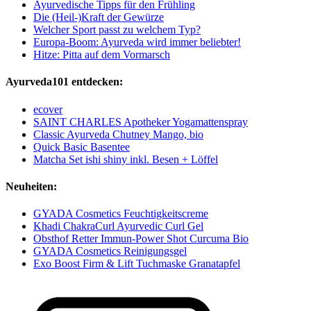
Ayurvedische Tipps für den Frühling
Die (Heil-)Kraft der Gewürze
Welcher Sport passt zu welchem Typ?
Europa-Boom: Ayurveda wird immer beliebter!
Hitze: Pitta auf dem Vormarsch
Ayurveda101 entdecken:
ecover
SAINT CHARLES Apotheker Yogamattenspray
Classic Ayurveda Chutney Mango, bio
Quick Basic Basentee
Matcha Set ishi shiny inkl. Besen + Löffel
Neuheiten:
GYADA Cosmetics Feuchtigkeitscreme
Khadi ChakraCurl Ayurvedic Curl Gel
Obsthof Retter Immun-Power Shot Curcuma Bio
GYADA Cosmetics Reinigungsgel
Exo Boost Firm & Lift Tuchmaske Granatapfel