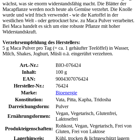
wächst, was sie enorm widerstandsfähig macht. Die Blätter der
Macapflanze werden noch heute als Gemüse verzehrt. Die Knolle
wurde und wird frisch verwendet - wie die Kartoffel in der
westlichen Welt - oder getrocknet bzw. zu Maca Pulver verarbeitet.
Bei Maca handelt es sich um eine robuste Pflanze mit hoher
Widerstandskraft.
Verzehrsempfehlung des Herstellers:
5 g Maca Pulver pro Tag (= ca. 1 gehäufter Teelöffel) in Wasser,
Milch, Shakes, Joghurt, Müsli o.ä. eingerührt verzehren.
Art.-Nr.:
BIO-076424
Inhalt:
100 g
EAN:
9004307076424
Hersteller-Nr.:
76424
Marke:
Bioenergie
Konstitution:
Vata, Pitta, Kapha, Tridosha
Darreichungsform:
Pulver
Vegan, Vegetarisch, Glutenfrei,
Ernährungsformen:
Laktosefrei
Rohkost, Vegan, Vegetarisch, Frei von
Produkteigenschaften:
Gluten, Frei von Laktose
Lagerhinweis:
Kühl, trocken & lichtgeschützt lagern