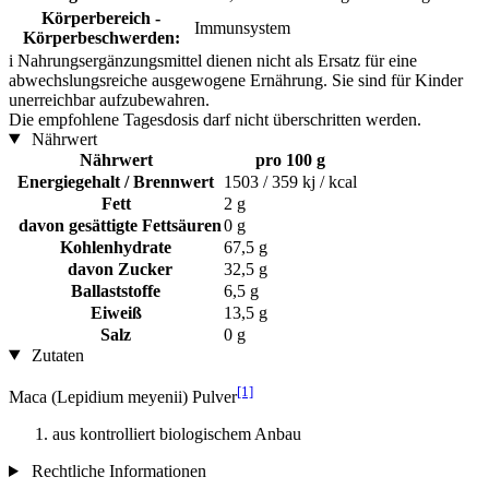
Körperbereich -
Immunsystem
Körperbeschwerden:
i
Nahrungsergänzungsmittel dienen nicht als Ersatz für eine
abwechslungsreiche ausgewogene Ernährung. Sie sind für Kinder
unerreichbar aufzubewahren.
Die empfohlene Tagesdosis darf nicht überschritten werden.
Nährwert
Nährwert
pro 100 g
Energiegehalt / Brennwert
1503 / 359 kj / kcal
Fett
2 g
davon gesättigte Fettsäuren
0 g
Kohlenhydrate
67,5 g
davon Zucker
32,5 g
Ballaststoffe
6,5 g
Eiweiß
13,5 g
Salz
0 g
Zutaten
[1]
Maca (Lepidium meyenii) Pulver
aus kontrolliert biologischem Anbau
Rechtliche Informationen