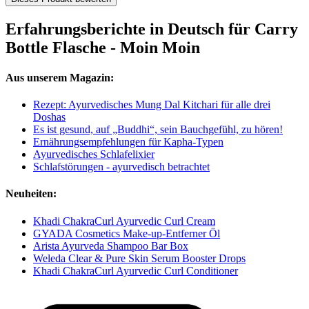
Erfahrungsberichte in Deutsch für Carry
Bottle Flasche - Moin Moin
Aus unserem Magazin:
Rezept: Ayurvedisches Mung Dal Kitchari für alle drei
Doshas
Es ist gesund, auf „Buddhi“, sein Bauchgefühl, zu hören!
Ernährungsempfehlungen für Kapha-Typen
Ayurvedisches Schlafelixier
Schlafstörungen - ayurvedisch betrachtet
Neuheiten:
Khadi ChakraCurl Ayurvedic Curl Cream
GYADA Cosmetics Make-up-Entferner Öl
Arista Ayurveda Shampoo Bar Box
Weleda Clear & Pure Skin Serum Booster Drops
Khadi ChakraCurl Ayurvedic Curl Conditioner