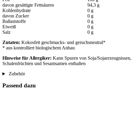
davon gesättigte Fettsäuren
94,3 g
Kohlenhydrate
0 g
davon Zucker
0 g
Ballaststoffe
0 g
Eiweiß
0 g
Salz
0 g
Zutaten:
Kokosfett geschmacks- und geruchsneutral*
* aus kontrolliert biologischem Anbau
Hinweise für Allergiker:
Kann Spuren von Soja/Sojaerzeugnissen,
Schalenfrüchten und Sesamsamen enthalten
Zubehör
Passend dazu