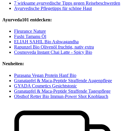
7 wirksame ayurvedische Tipps gegen Reisebeschwerden
Ayurvedische Pflegetipps für schöne Haut
Ayurveda101 entdecken:
Fleurance Nature
Fushi Tamanu Öl
ELIAH SAHIL Bio Ashwagandha
Rapunzel Bio Olivenöl fruchtig, nativ extra
Cosmoveda Instant Chai Latte - Spicy Bio
Neuheiten:
Purasana Vegan Protein Hanf Bio
Granatapfel & Maca-Peptide Straffende Augenpflege
GYADA Cosmetics Gesichtstonic
Granatapfel & Maca-Peptide Straffende Tagespflege
Obsthof Retter Bio Immun-Power Shot Knoblauch