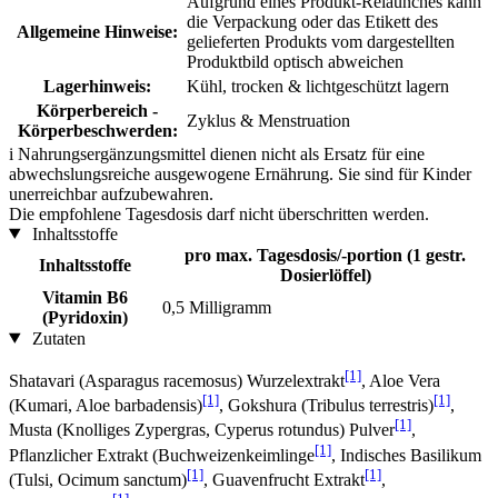
Aufgrund eines Produkt-Relaunches kann
die Verpackung oder das Etikett des
Allgemeine Hinweise:
gelieferten Produkts vom dargestellten
Produktbild optisch abweichen
Lagerhinweis:
Kühl, trocken & lichtgeschützt lagern
Körperbereich -
Zyklus & Menstruation
Körperbeschwerden:
i
Nahrungsergänzungsmittel dienen nicht als Ersatz für eine
abwechslungsreiche ausgewogene Ernährung. Sie sind für Kinder
unerreichbar aufzubewahren.
Die empfohlene Tagesdosis darf nicht überschritten werden.
Inhaltsstoffe
pro max. Tagesdosis/-portion (1 gestr.
Inhaltsstoffe
Dosierlöffel)
Vitamin B6
0,5 Milligramm
(Pyridoxin)
Zutaten
[1]
Shatavari (Asparagus racemosus) Wurzelextrakt
, Aloe Vera
[1]
[1]
(Kumari, Aloe barbadensis)
, Gokshura (Tribulus terrestris)
,
[1]
Musta (Knolliges Zypergras, Cyperus rotundus) Pulver
,
[1]
Pflanzlicher Extrakt (Buchweizenkeimlinge
, Indisches Basilikum
[1]
[1]
(Tulsi, Ocimum sanctum)
, Guavenfrucht Extrakt
,