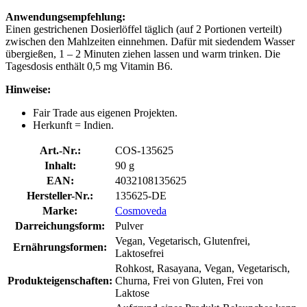
Anwendungsempfehlung:
Einen gestrichenen Dosierlöffel täglich (auf 2 Portionen verteilt)
zwischen den Mahlzeiten einnehmen. Dafür mit siedendem Wasser
übergießen, 1 – 2 Minuten ziehen lassen und warm trinken. Die
Tagesdosis enthält 0,5 mg Vitamin B6.
Hinweise:
Fair Trade aus eigenen Projekten.
Herkunft = Indien.
Art.-Nr.:
COS-135625
Inhalt:
90 g
EAN:
4032108135625
Hersteller-Nr.:
135625-DE
Marke:
Cosmoveda
Darreichungsform:
Pulver
Vegan, Vegetarisch, Glutenfrei,
Ernährungsformen:
Laktosefrei
Rohkost, Rasayana, Vegan, Vegetarisch,
Produkteigenschaften:
Churna, Frei von Gluten, Frei von
Laktose