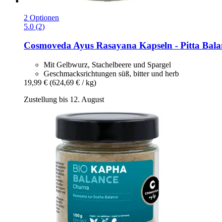
2 Optionen
5.0 (2)
Cosmoveda
Ayus Rasayana Kapseln -​ Pitta Bal
Mit Gelbwurz, Stachelbeere und Spargel
Geschmacks­richtungen süß, bitter und herb
19,99 €
(624,69 € / kg)
Zustellung bis 12. August