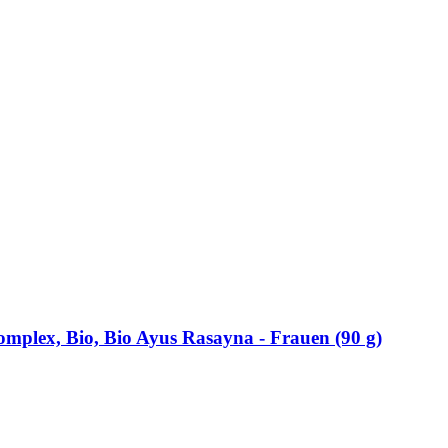
lex, Bio, Bio Ayus Rasayna -​ Frauen (90 g)