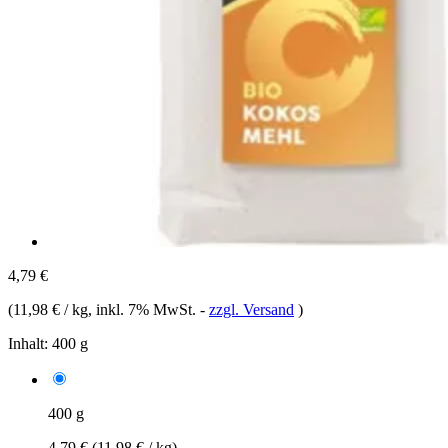
4,79 €
(
11,98 € / kg
, inkl. 7% MwSt.
-
zzgl. Versand
)
Inhalt:
400 g
400 g
4,79 €
(11,98 € / kg)