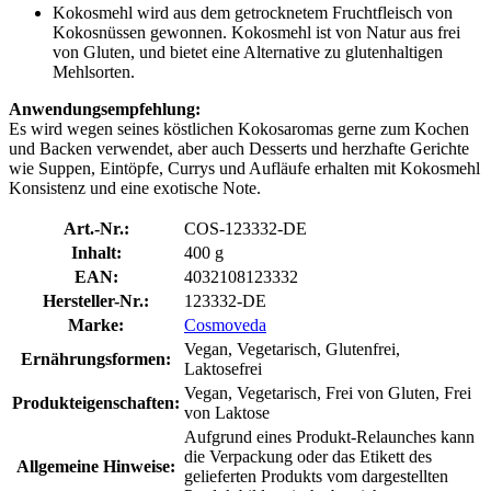
Kokosmehl wird aus dem getrocknetem Fruchtfleisch von
Kokosnüssen gewonnen. Kokosmehl ist von Natur aus frei
von Gluten, und bietet eine Alternative zu glutenhaltigen
Mehlsorten.
Anwendungsempfehlung:
Es wird wegen seines köstlichen Kokosaromas gerne zum Kochen
und Backen verwendet, aber auch Desserts und herzhafte Gerichte
wie Suppen, Eintöpfe, Currys und Aufläufe erhalten mit Kokosmehl
Konsistenz und eine exotische Note.
Art.-Nr.:
COS-123332-DE
Inhalt:
400 g
EAN:
4032108123332
Hersteller-Nr.:
123332-DE
Marke:
Cosmoveda
Vegan, Vegetarisch, Glutenfrei,
Ernährungsformen:
Laktosefrei
Vegan, Vegetarisch, Frei von Gluten, Frei
Produkteigenschaften:
von Laktose
Aufgrund eines Produkt-Relaunches kann
die Verpackung oder das Etikett des
Allgemeine Hinweise:
gelieferten Produkts vom dargestellten