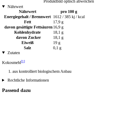
Produktbild optisch abweichen
Nährwert
Nährwert
pro 100 g
Energiegehalt / Brennwert
1612 / 385 kj / kcal
Fett
17,9 g
davon gesättigte Fettsäuren
16,9 g
Kohlenhydrate
18,1 g
davon Zucker
18,1 g
Eiweiß
19 g
Salz
0,1 g
Zutaten
[1]
Kokosmehl
aus kontrolliert biologischem Anbau
Rechtliche Informationen
Passend dazu