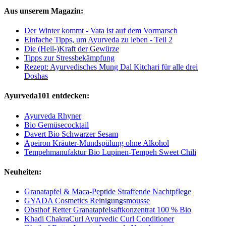
Aus unserem Magazin:
Der Winter kommt - Vata ist auf dem Vormarsch
Einfache Tipps, um Ayurveda zu leben - Teil 2
Die (Heil-)Kraft der Gewürze
Tipps zur Stressbekämpfung
Rezept: Ayurvedisches Mung Dal Kitchari für alle drei
Doshas
Ayurveda101 entdecken:
Ayurveda Rhyner
Bio Gemüsecocktail
Davert Bio Schwarzer Sesam
Apeiron Kräuter-Mundspülung ohne Alkohol
Tempehmanufaktur Bio Lupinen-Tempeh Sweet Chili
Neuheiten:
Granatapfel & Maca-Peptide Straffende Nachtpflege
GYADA Cosmetics Reinigungsmousse
Obsthof Retter Granatapfelsaftkonzentrat 100 % Bio
Khadi ChakraCurl Ayurvedic Curl Conditioner