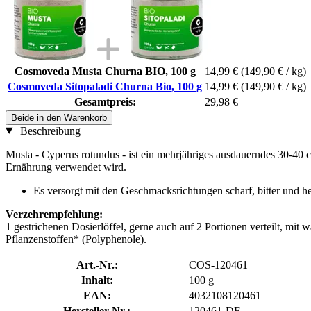
Cosmoveda Musta Churna BIO, 100 g
14,99 €
(149,90 € / kg)
Cosmoveda Sitopaladi Churna Bio, 100 g
14,99 €
(149,90 € / kg)
Gesamtpreis:
29,98 €
Beide in den Warenkorb
Beschreibung
Musta - Cyperus rotundus - ist ein mehrjähriges ausdauerndes 30-40 
Ernährung verwendet wird.
Es versorgt mit den Geschmacks­richtungen scharf, bitter und he
Verzehrempfehlung:
1 gestrichenen Dosierlöffel, gerne auch auf 2 Portionen verteilt, 
Pflanzenstoffen* (Polyphenole).
Art.-Nr.:
COS-120461
Inhalt:
100 g
EAN:
4032108120461
Hersteller-Nr.:
120461-DE