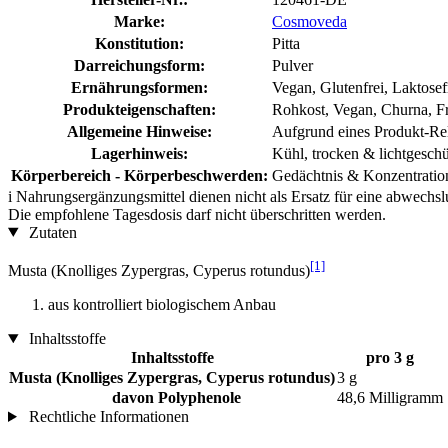
Marke:
Cosmoveda
Konstitution:
Pitta
Darreichungsform:
Pulver
Ernährungsformen:
Vegan, Glutenfrei, Laktosef
Produkteigenschaften:
Rohkost, Vegan, Churna, Fr
Allgemeine Hinweise:
Aufgrund eines Produkt-Rel
Lagerhinweis:
Kühl, trocken & lichtgeschü
Körperbereich - Körperbeschwerden:
Gedächtnis & Konzentratio
i
Nahrungsergänzungsmittel dienen nicht als Ersatz für eine abwechs
Die empfohlene Tagesdosis darf nicht überschritten werden.
Zutaten
[1]
Musta (Knolliges Zypergras, Cyperus rotundus)
aus kontrolliert biologischem Anbau
Inhaltsstoffe
Inhaltsstoffe
pro 3 g
Musta (Knolliges Zypergras, Cyperus rotundus)
3 g
davon Polyphenole
48,6 Milligramm
Rechtliche Informationen