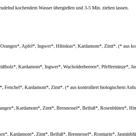
prudelnd kochendem Wasser übergießen und 3-5 Min. ziehen lassen.
Orangen*, Apfel*, Ingwer*, Hibiskus*, Kardamom*, Zimt*. (* aus kon
üßholz*, Kardamom*, Ingwer*, Wacholderbeeren*, Pfefferminze*, Jasm
*, Fenchel*, Kardamom*, Zimt*. (* aus kontrolliert biologischem Anb
angen*, Kardamom*, Zimt*, Brennessel*, Beifuß*, Rosenblüten*, Himbee
n*, Kardamom*, Zimt*, Beifuß*, Brennessel*, Rosmarin*, Jasminblüte