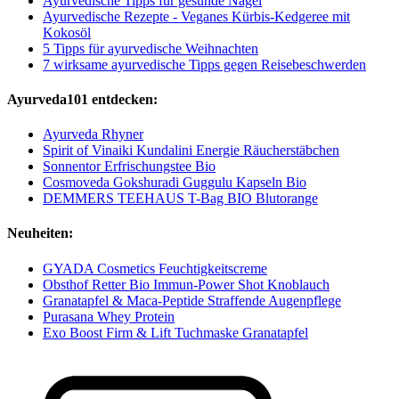
Ayurvedische Tipps für gesunde Nägel
Ayurvedische Rezepte - Veganes Kürbis-Kedgeree mit
Kokosöl
5 Tipps für ayurvedische Weihnachten
7 wirksame ayurvedische Tipps gegen Reisebeschwerden
Ayurveda101 entdecken:
Ayurveda Rhyner
Spirit of Vinaiki Kundalini Energie Räucherstäbchen
Sonnentor Erfrischungstee Bio
Cosmoveda Gokshuradi Guggulu Kapseln Bio
DEMMERS TEEHAUS T-Bag BIO Blutorange
Neuheiten:
GYADA Cosmetics Feuchtigkeitscreme
Obsthof Retter Bio Immun-Power Shot Knoblauch
Granatapfel & Maca-Peptide Straffende Augenpflege
Purasana Whey Protein
Exo Boost Firm & Lift Tuchmaske Granatapfel