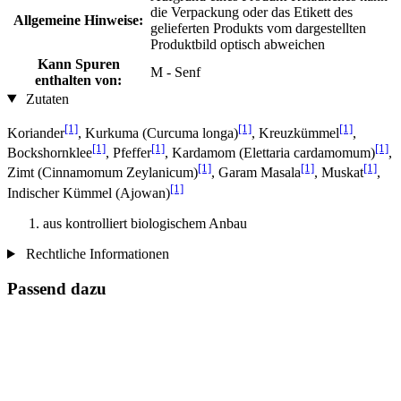
die Verpackung oder das Etikett des
Allgemeine Hinweise:
gelieferten Produkts vom dargestellten
Produktbild optisch abweichen
Kann Spuren
M - Senf
enthalten von:
Zutaten
[1]
[1]
[1]
Koriander
, Kurkuma (Curcuma longa)
, Kreuzkümmel
,
[1]
[1]
[1]
Bockshornklee
, Pfeffer
, Kardamom (Elettaria cardamomum)
,
[1]
[1]
[1]
Zimt (Cinnamomum Zeylanicum)
, Garam Masala
, Muskat
,
[1]
Indischer Kümmel (Ajowan)
aus kontrolliert biologischem Anbau
Rechtliche Informationen
Passend dazu