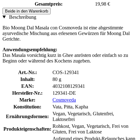
Gesamtpreis:
19,98 €
Beide in den Warenkorb
Beschreibung
Bio Moong Dal Masala con Cosmoveda ist eine abgestimmte
ayurvedische Mischung aus erlesenen Gewürzen für Moong Dal
Gerichte.
Anwendungsempfehlung:
Das Masala vorsichtig kurz in Ghee anrösten oder einfach so zu
Beginn oder während des Kochens zugeben.
Art.-Nr.:
COS-129341
Inhalt:
80 g
EAN:
4032108129341
Hersteller-Nr.:
129341-DE
Marke:
Cosmoveda
Konstitution:
Vata, Pitta, Kapha
Vegan, Vegetarisch, Glutenfrei,
Ernährungsformen:
Laktosefrei
Rohkost, Vegan, Vegetarisch, Frei von
Produkteigenschaften:
Gluten, Frei von Laktose
Aufgrund eines Produkt-Relaunches kann