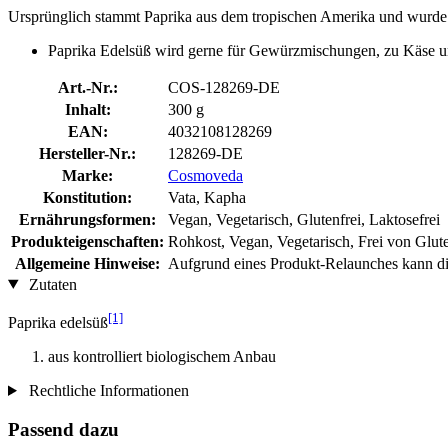
Ursprünglich stammt Paprika aus dem tropischen Amerika und wurde 
Paprika Edelsüß wird gerne für Gewürzmischungen, zu Käse un
Art.-Nr.:
COS-128269-DE
Inhalt:
300 g
EAN:
4032108128269
Hersteller-Nr.:
128269-DE
Marke:
Cosmoveda
Konstitution:
Vata, Kapha
Ernährungsformen:
Vegan, Vegetarisch, Glutenfrei, Laktosefrei
Produkteigenschaften:
Rohkost, Vegan, Vegetarisch, Frei von Glut
Allgemeine Hinweise:
Aufgrund eines Produkt-Relaunches kann die
Zutaten
[1]
Paprika edelsüß
aus kontrolliert biologischem Anbau
Rechtliche Informationen
Passend dazu