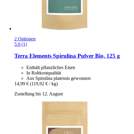
2 Optionen
5.0 (1)
Terra Elements
Spirulina Pulver Bio, 125 g
Enthält pflanzliches Eisen
In Rohkostqualität
Aus Spirulina platensis gewonnen
14,99 €
(119,92 € / kg)
Zustellung bis 12. August