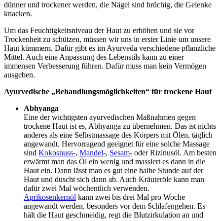
dünner und trockener werden, die Nägel sind brüchig, die Gelenke
knacken.
Um das Feuchtigkeitsniveau der Haut zu erhöhen und sie vor
Trockenheit zu schützen, müssen wir uns in erster Linie um unsere
Haut kümmern. Dafür gibt es im Ayurveda verschiedene pflanzliche
Mittel. Auch eine Anpassung des Lebenstils kann zu einer
immensen Verbesserung führen. Dafür muss man kein Vermögen
ausgeben.
Ayurvedische „Behandlungsmöglichkeiten“ für trockene Haut
Abhyanga
Eine der wichtigsten ayurvedischen Maßnahmen gegen
trockene Haut ist es, Abhyanga zu übernehmen. Das ist nichts
anderes als eine Selbstmassage des Körpers mit Ölen, täglich
angewandt. Hervorragend geeignet für eine solche Massage
sind
Kokosnuss-
,
Mandel-
,
Sesam-
oder Rizinusöl. Am besten
erwärmt man das Öl ein wenig und massiert es dann in die
Haut ein. Dann lässt man es gut eine halbe Stunde auf der
Haut und duscht sich dann ab. Auch Kräuteröle kann man
dafür zwei Mal wöchentlich verwenden.
Aprikosenkernöl
kann zwei bis drei Mal pro Woche
angewandt werden, besonders vor dem Schlafengehen. Es
hält die Haut geschmeidig, regt die Blutzirkulation an und