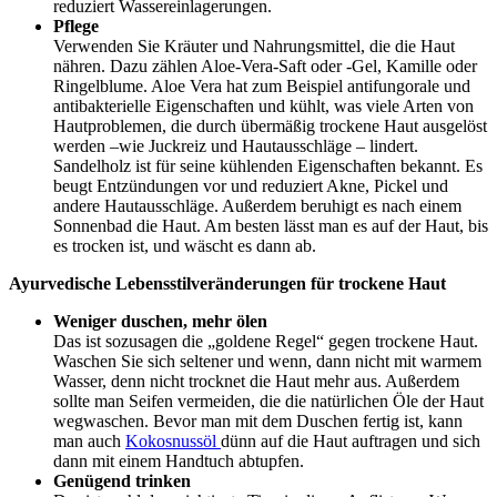
reduziert Wassereinlagerungen.
Pflege
Verwenden Sie Kräuter und Nahrungsmittel, die die Haut
nähren. Dazu zählen Aloe-Vera-Saft oder -Gel, Kamille oder
Ringelblume. Aloe Vera hat zum Beispiel antifungorale und
antibakterielle Eigenschaften und kühlt, was viele Arten von
Hautproblemen, die durch übermäßig trockene Haut ausgelöst
werden –wie Juckreiz und Hautausschläge – lindert.
Sandelholz ist für seine kühlenden Eigenschaften bekannt. Es
beugt Entzündungen vor und reduziert Akne, Pickel und
andere Hautausschläge. Außerdem beruhigt es nach einem
Sonnenbad die Haut. Am besten lässt man es auf der Haut, bis
es trocken ist, und wäscht es dann ab.
Ayurvedische Lebensstilveränderungen für trockene Haut
Weniger duschen, mehr ölen
Das ist sozusagen die „goldene Regel“ gegen trockene Haut.
Waschen Sie sich seltener und wenn, dann nicht mit warmem
Wasser, denn nicht trocknet die Haut mehr aus. Außerdem
sollte man Seifen vermeiden, die die natürlichen Öle der Haut
wegwaschen. Bevor man mit dem Duschen fertig ist, kann
man auch
Kokosnussöl
dünn auf die Haut auftragen und sich
dann mit einem Handtuch abtupfen.
Genügend trinken