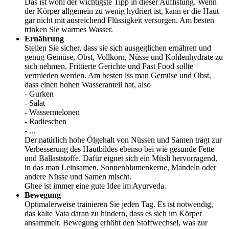
Das ist wohl der wichtigste Tipp in dieser Auflistung. Wenn
der Körper allgemein zu wenig hydriert ist, kann er die Haut
gar nicht mit ausreichend Flüssigkeit versorgen. Am besten
trinken Sie warmes Wasser.
Ernährung
Stellen Sie sicher, dass sie sich ausgeglichen ernähren und
genug Gemüse, Obst, Vollkorn, Nüsse und Kohlenhydrate zu
sich nehmen. Frittierte Gerichte und Fast Food sollte
vermieden werden. Am besten iss man Gemüse und Obst,
dass einen hohen Wasseranteil hat, also
- Gurken
- Salat
- Wassermelonen
- Radieschen
- ...
Der natürlich hohe Ölgehalt von Nüssen und Samen trägt zur
Verbesserung des Hautbildes ebenso bei wie gesunde Fette
und Ballaststoffe. Dafür eignet sich ein Müsli hervorragend,
in das man Leinsamen, Sonnenblumenkerne, Mandeln oder
andere Nüsse und Samen mischt.
Ghee ist immer eine gute Idee im Ayurveda.
Bewegung
Optimalerweise trainieren Sie jeden Tag. Es ist notwendig,
das kalte Vata daran zu hindern, dass es sich im Körper
ansammelt. Bewegung erhöht den Stoffwechsel, was zur