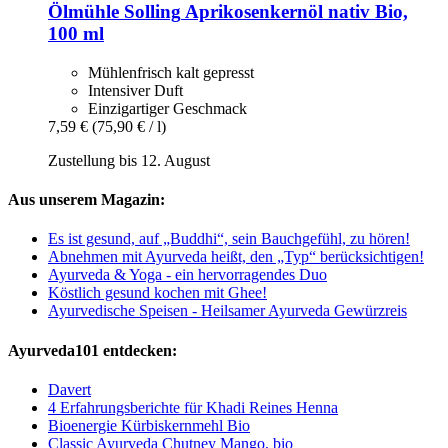
Ölmühle Solling
Aprikosenkernöl nativ Bio,
100 ml
Mühlenfrisch kalt gepresst
Intensiver Duft
Einzigartiger Geschmack
7,59 €
(75,90 € / l)
Zustellung bis 12. August
Aus unserem Magazin:
Es ist gesund, auf „Buddhi“, sein Bauchgefühl, zu hören!
Abnehmen mit Ayurveda heißt, den „Typ“ berücksichtigen!
Ayurveda & Yoga - ein hervorragendes Duo
Köstlich gesund kochen mit Ghee!
Ayurvedische Speisen - Heilsamer Ayurveda Gewürzreis
Ayurveda101 entdecken:
Davert
4 Erfahrungsberichte für Khadi Reines Henna
Bioenergie Kürbiskernmehl Bio
Classic Ayurveda Chutney Mango, bio