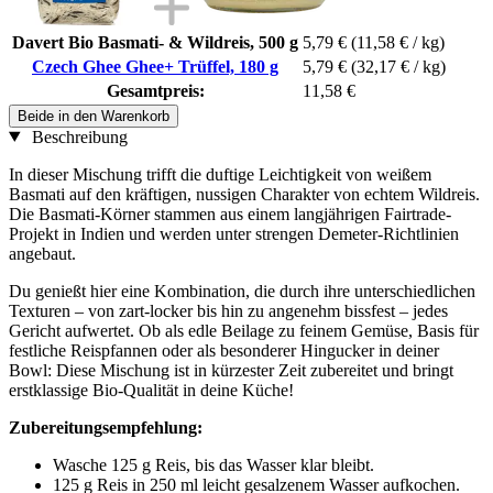
Davert Bio Basmati- & Wildreis, 500 g
5,79 €
(11,58 € / kg)
Czech Ghee Ghee+ Trüffel, 180 g
5,79 €
(32,17 € / kg)
Gesamtpreis:
11,58 €
Beide in den Warenkorb
Beschreibung
In dieser Mischung trifft die duftige Leichtigkeit von weißem
Basmati auf den kräftigen, nussigen Charakter von echtem Wildreis.
Die Basmati-Körner stammen aus einem langjährigen Fairtrade-
Projekt in Indien und werden unter strengen Demeter-Richtlinien
angebaut.
Du genießt hier eine Kombination, die durch ihre unterschiedlichen
Texturen – von zart-locker bis hin zu angenehm bissfest – jedes
Gericht aufwertet. Ob als edle Beilage zu feinem Gemüse, Basis für
festliche Reispfannen oder als besonderer Hingucker in deiner
Bowl: Diese Mischung ist in kürzester Zeit zubereitet und bringt
erstklassige Bio-Qualität in deine Küche!
Zubereitungsempfehlung:
Wasche 125 g Reis, bis das Wasser klar bleibt.
125 g Reis in 250 ml leicht gesalzenem Wasser aufkochen.