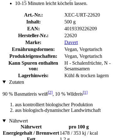
10-15 Minuten leicht köcheln lassen.
Art.-Nr.:
XEC-URT-22620
Inhalt:
500 g
EAN:
4019339226209
Hersteller-Nr.:
22620
Marke:
Davert
Ernährungsformen:
Vegan, Vegetarisch
Produkteigenschaften:
Vegan, Vegetarisch
Kann Spuren enthalten
H - Schalenfrüchte, N -
von:
Sesamsamen
Lagerhinweis:
Kühl & trocken lagern
Zutaten
[2]
[1]
90 % Basmatireis weiß
, 10 % Wildreis
aus kontrolliert biologischer Produktion
aus biologisch-dynamischer Landwirtschaft
Nährwert
Nährwert
pro 100 g
Energiegehalt / Brennwert
1478 / 353 kj / kcal
Fett
1,2 g