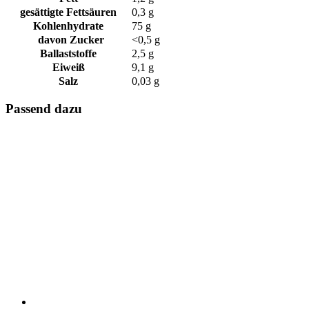
gesättigte Fettsäuren
0,3 g
Kohlenhydrate
75 g
davon Zucker
<0,5 g
Ballaststoffe
2,5 g
Eiweiß
9,1 g
Salz
0,03 g
Passend dazu