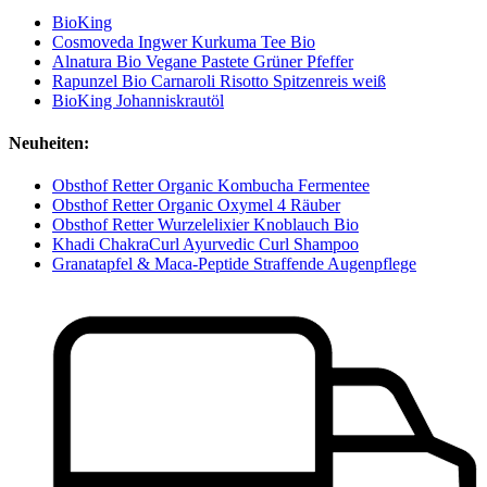
BioKing
Cosmoveda Ingwer Kurkuma Tee Bio
Alnatura Bio Vegane Pastete Grüner Pfeffer
Rapunzel Bio Carnaroli Risotto Spitzenreis weiß
BioKing Johanniskrautöl
Neuheiten:
Obsthof Retter Organic Kombucha Fermentee
Obsthof Retter Organic Oxymel 4 Räuber
Obsthof Retter Wurzelelixier Knoblauch Bio
Khadi ChakraCurl Ayurvedic Curl Shampoo
Granatapfel & Maca-Peptide Straffende Augenpflege