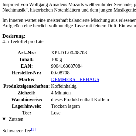
Inspiriert von Wolfgang Amadeus Mozarts weltberühmter Serenade, prä
Nachtmusik“, historischen Notenblättern und dem jungen Musikgenie
Im Inneren wartet eine meisterhaft balancierte Mischung aus erlesen
Aufgießen eine herrlich vollmundige Tasse mit feinem Duft. Ein wahrh
Dosierung:
4-5 Teelöffel pro Liter
Art.-Nr.:
XPI-DT-00-08708
Inhalt:
100 g
EAN:
9004163087084
Hersteller-Nr.:
00-08708
Marke:
DEMMERS TEEHAUS
Produkteigenschaften:
Koffeinhaltig
Ziehzeit:
4 Minuten
Warnhinweise:
dieses Produkt enthält Koffein
Lagerhinweis:
Trocken lagern
Tee:
Lose
Zutaten
[1]
Schwarzer Tee