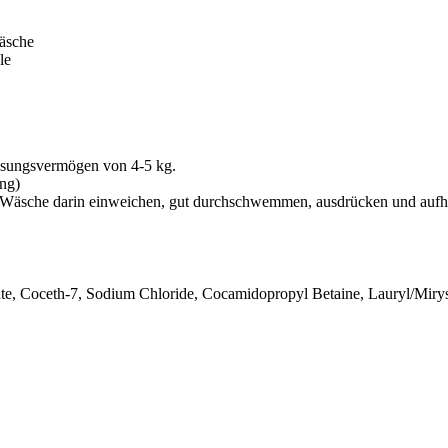
wäsche
le
ssungsvermögen von 4-5 kg.
ng)
. Wäsche darin einweichen, gut durchschwemmen, ausdrücken und auf
e, Coceth-7, Sodium Chloride, Cocamidopropyl Betaine, Lauryl/Miryst