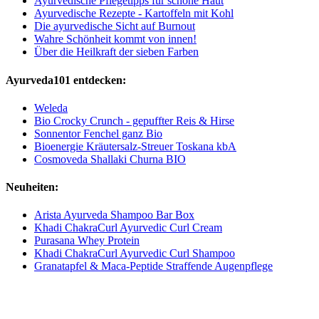
Ayurvedische Pflegetipps für schöne Haut
Ayurvedische Rezepte - Kartoffeln mit Kohl
Die ayurvedische Sicht auf Burnout
Wahre Schönheit kommt von innen!
Über die Heilkraft der sieben Farben
Ayurveda101 entdecken:
Weleda
Bio Crocky Crunch - gepuffter Reis & Hirse
Sonnentor Fenchel ganz Bio
Bioenergie Kräutersalz-Streuer Toskana kbA
Cosmoveda Shallaki Churna BIO
Neuheiten:
Arista Ayurveda Shampoo Bar Box
Khadi ChakraCurl Ayurvedic Curl Cream
Purasana Whey Protein
Khadi ChakraCurl Ayurvedic Curl Shampoo
Granatapfel & Maca-Peptide Straffende Augenpflege