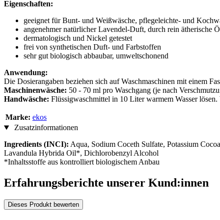
Eigenschaften:
geeignet für Bunt- und Weißwäsche, pflegeleichte- und Koch
angenehmer natürlicher Lavendel-Duft, durch rein ätherische Ö
dermatologisch und Nickel getestet
frei von synthetischen Duft- und Farbstoffen
sehr gut biologisch abbaubar, umweltschonend
Anwendung:
Die Dosierangaben beziehen sich auf Waschmaschinen mit einem Fa
Maschinenwäsche:
50 - 70 ml pro Waschgang (je nach Verschmutzu
Handwäsche:
Flüssigwaschmittel in 10 Liter warmem Wasser lösen
Marke:
ekos
Zusatzinformationen
Ingredients (INCI):
Aqua, Sodium Coceth Sulfate, Potassium Cocoat
Lavandula Hybrida Oil*, Dichlorobenzyl Alcohol
*Inhaltsstoffe aus kontrolliert biologischem Anbau
Erfahrungsberichte unserer Kund:innen
Dieses Produkt bewerten