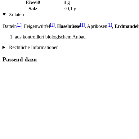
Eiweiß
4 g
Salz
<0,1 g
Zutaten
[1]
[1]
[1]
[1]
Datteln
, Feigenwürfel
,
Haselnüsse
, Aprikosen
,
Erdmandel
aus kontrolliert biologischem Anbau
Rechtliche Informationen
Passend dazu