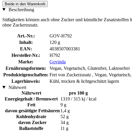
Beide in den Warenkorb
Beschreibung
Süßigkeiten können auch ohne Zucker und künstliche Zusatzstoffen h
ohne Zuckerzusatz.
Art.-Nr.:
GOV-H792
Inhalt:
120 g
EAN:
4038507003381
Hersteller-Nr.:
H792
Marke:
Govinda
Ernährungsformen:
Vegan, Vegetarisch, Glutenfrei, Laktosefrei
Produkteigenschaften:
Frei von Zuckerzusatz , Vegan, Vegetarisch,
Lagerhinweis:
Kühl, trocken & lichtgeschützt lagern
Nährwert
Nährwert
pro 100 g
Energiegehalt / Brennwert
1319 / 315 kj / kcal
Fett
9 g
davon gesättigte Fettsäuren
1,4 g
Kohlenhydrate
52 g
davon Zucker
34 g
Ballaststoffe
11 g