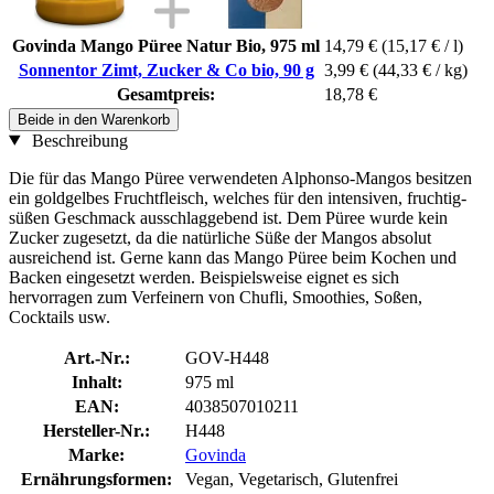
Govinda Mango Püree Natur Bio, 975 ml
14,79 €
(15,17 € / l)
Sonnentor Zimt, Zucker & Co bio, 90 g
3,99 €
(44,33 € / kg)
Gesamtpreis:
18,78 €
Beide in den Warenkorb
Beschreibung
Die für das Mango Püree verwendeten Alphonso-Mangos besitzen
ein goldgelbes Fruchtfleisch, welches für den intensiven, fruchtig-
süßen Geschmack ausschlaggebend ist. Dem Püree wurde kein
Zucker zugesetzt, da die natürliche Süße der Mangos absolut
ausreichend ist. Gerne kann das Mango Püree beim Kochen und
Backen eingesetzt werden. Beispielsweise eignet es sich
hervorragen zum Verfeinern von Chufli, Smoothies, Soßen,
Cocktails usw.
Art.-Nr.:
GOV-H448
Inhalt:
975 ml
EAN:
4038507010211
Hersteller-Nr.:
H448
Marke:
Govinda
Ernährungsformen:
Vegan, Vegetarisch, Glutenfrei