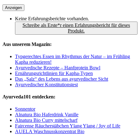
Anzeigen
Keine Erfahrungsberichte vorhanden.
Schreibe als Erste*r einen Erfahrungsbericht für dieses
Produkt.
Aus unserem Magazin:
Typgerechtes Essen im Rhythmus der Natur – im Frühling
Kapha reduzieren!
Ayurvedische Rezepte – Hanfprotein Bowl
Ernährungsrichtlinien für Kapha-Typen
Das „Salz“ des Lebens aus ayurvedischer Sicht
Ayurvedischer Konstitutionstest
Ayurveda101 entdecken:
Sonnentor
Alnatura Bio Haferdrink Vanille
Alnatura Bio Curry mittelscharf
Faircense Räucherstäbchen Ylang Ylang / Joy of Life
AUELA Waschnusskonzentrat Bio