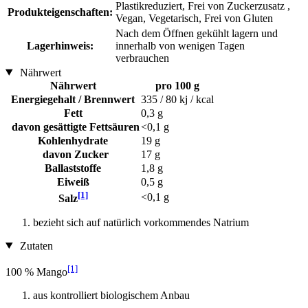
Plastikreduziert, Frei von Zuckerzusatz ,
Produkteigenschaften:
Vegan, Vegetarisch, Frei von Gluten
Nach dem Öffnen gekühlt lagern und
Lagerhinweis:
innerhalb von wenigen Tagen
verbrauchen
Nährwert
Nährwert
pro 100 g
Energiegehalt / Brennwert
335 / 80 kj / kcal
Fett
0,3 g
davon gesättigte Fettsäuren
<0,1 g
Kohlenhydrate
19 g
davon Zucker
17 g
Ballaststoffe
1,8 g
Eiweiß
0,5 g
[1]
<0,1 g
Salz
bezieht sich auf natürlich vorkommendes Natrium
Zutaten
[1]
100 % Mango
aus kontrolliert biologischem Anbau