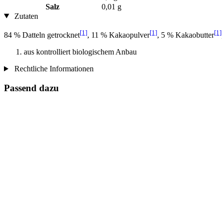
Salz
0,01 g
Zutaten
[1]
[1]
[1]
84 % Datteln getrocknet
, 11 % Kakaopulver
, 5 % Kakaobutter
aus kontrolliert biologischem Anbau
Rechtliche Informationen
Passend dazu