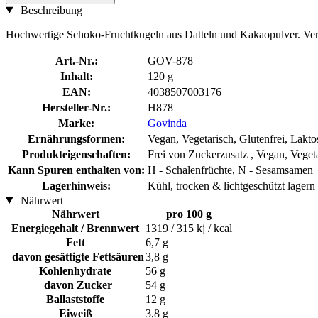
Beschreibung
Hochwertige Schoko-Fruchtkugeln aus Datteln und Kakaopulver. Verf
Art.-Nr.:
GOV-878
Inhalt:
120 g
EAN:
4038507003176
Hersteller-Nr.:
H878
Marke:
Govinda
Ernährungsformen:
Vegan, Vegetarisch, Glutenfrei, Lakto
Produkteigenschaften:
Frei von Zuckerzusatz , Vegan, Vegeta
Kann Spuren enthalten von:
H - Schalenfrüchte, N - Sesamsamen
Lagerhinweis:
Kühl, trocken & lichtgeschützt lagern
Nährwert
Nährwert
pro 100 g
Energiegehalt / Brennwert
1319 / 315 kj / kcal
Fett
6,7 g
davon gesättigte Fettsäuren
3,8 g
Kohlenhydrate
56 g
davon Zucker
54 g
Ballaststoffe
12 g
Eiweiß
3,8 g