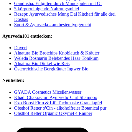
Gandusha: Entgiften durch Mundspülen mit Öl
5 körperreinigende Nahrungsmittel
Rezept: Ayurvedisches Mung Dal Kitchari für alle drei
Doshas
Sport & Ayurveda - am besten typgerecht
Ayurveda101 entdecken:
Davert
Alnatura Bio Brotchips Knoblauch & Kräuter
Weleda Rosmarin Belebendes Haar-Tonikum
Alnatura Bio Dinkel wie Reis
Österreichische Bergkräuter Ingwer Bio
Neuheiten:
GYADA Cosmetics Mizellenwasser
Khadi ChakraCurl Ayurvedic Curl Shampoo
Exo Boost Firm & Lift Tuchmaske Granatapfel
Obsthof Retter o'Cin - alkoholfreier Botanical pur
Obsthof Retter Organic Oxymel 4 Räuber