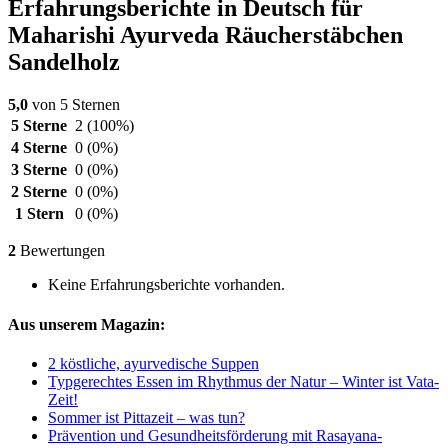
Erfahrungsberichte in Deutsch für
Maharishi Ayurveda Räucherstäbchen
Sandelholz
5,0
von 5 Sternen
5 Sterne
2
(100%)
4 Sterne
0
(0%)
3 Sterne
0
(0%)
2 Sterne
0
(0%)
1 Stern
0
(0%)
2
Bewertungen
Keine Erfahrungsberichte vorhanden.
Aus unserem Magazin:
2 köstliche, ayurvedische Suppen
Typgerechtes Essen im Rhythmus der Natur – Winter ist Vata-
Zeit!
Sommer ist Pittazeit – was tun?
Prävention und Gesundheitsförderung mit Rasayana-