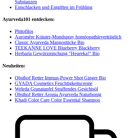
Substanzen
Entschlacken und Entgiften im Frühling
Ayurveda101 entdecken:
Phitofilos
Auromère Kräuter-Mundspray homöopathieverträglich
Classic Ayurveda Mangostücke Bio
TEEKANNE LOVE Blueberry Blackberry
Herbaria Gewürzmischung "Heureka!" Bio
Neuheiten:
Obsthof Retter Immun-Power Shot Ginger Bio
GYADA Cosmetics Feuchtigkeitscreme
Weleda Granatapfel Straffendes Gesichtsöl
Obsthof Retter Aronia Ayurveda Naturhonig
Khadi Color Care Color Essential Shampoo