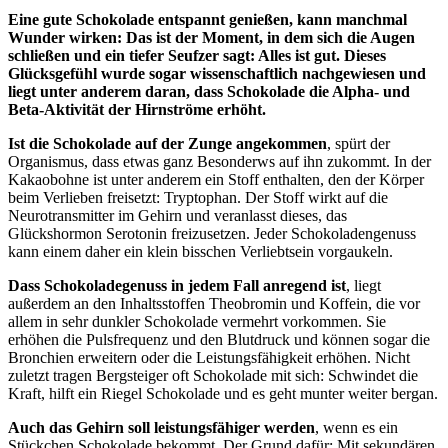
Eine gute Schokolade entspannt genießen, kann manchmal
Wunder wirken: Das ist der Moment, in dem sich die Augen
schließen und ein tiefer Seufzer sagt: Alles ist gut. Dieses
Glücksgefühl wurde sogar wissenschaftlich nachgewiesen und
liegt unter anderem daran, dass Schokolade die Alpha- und
Beta-Aktivität der Hirnströme erhöht.
Ist die Schokolade auf der Zunge angekommen
, spürt der
Organismus, dass etwas ganz Besonderws auf ihn zukommt. In der
Kakaobohne ist unter anderem ein Stoff enthalten, den der Körper
beim Verlieben freisetzt: Tryptophan. Der Stoff wirkt auf die
Neurotransmitter im Gehirn und veranlasst dieses, das
Glückshormon Serotonin freizusetzen. Jeder Schokoladengenuss
kann einem daher ein klein bisschen Verliebtsein vorgaukeln.
Dass Schokoladegenuss in jedem Fall anregend ist
, liegt
außerdem an den Inhaltsstoffen Theobromin und Koffein, die vor
allem in sehr dunkler Schokolade vermehrt vorkommen. Sie
erhöhen die Pulsfrequenz und den Blutdruck und können sogar die
Bronchien erweitern oder die Leistungsfähigkeit erhöhen. Nicht
zuletzt tragen Bergsteiger oft Schokolade mit sich: Schwindet die
Kraft, hilft ein Riegel Schokolade und es geht munter weiter bergan.
Auch das Gehirn soll leistungsfähiger werden
, wenn es ein
Stückchen Schokolade bekommt. Der Grund dafür: Mit sekundären