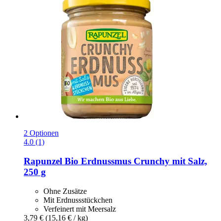
2 Optionen
4.0 (1)
Rapunzel
Bio Erdnussmus Crunchy mit Salz,
250 g
Ohne Zusätze
Mit Erdnussstückchen
Verfeinert mit Meersalz
3,79 €
(15,16 € / kg)