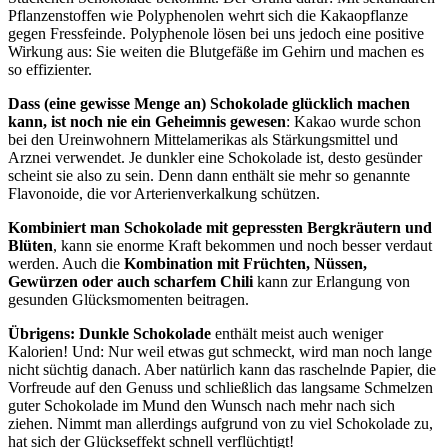
Pflanzenstoffen wie Polyphenolen wehrt sich die Kakaopflanze
gegen Fressfeinde. Polyphenole lösen bei uns jedoch eine positive
Wirkung aus: Sie weiten die Blutgefäße im Gehirn und machen es
so effizienter.
Dass (eine gewisse Menge an) Schokolade glücklich machen
kann, ist noch nie ein Geheimnis gewesen
: Kakao wurde schon
bei den Ureinwohnern Mittelamerikas als Stärkungsmittel und
Arznei verwendet. Je dunkler eine Schokolade ist, desto gesünder
scheint sie also zu sein. Denn dann enthält sie mehr so genannte
Flavonoide, die vor Arterienverkalkung schützen.
Kombiniert man Schokolade mit gepressten Bergkräutern und
Blüten
, kann sie enorme Kraft bekommen und noch besser verdaut
werden. Auch die
Kombination mit Früchten, Nüssen,
Gewürzen oder auch scharfem Chili
kann zur Erlangung von
gesunden Glücksmomenten beitragen.
Übrigens: Dunkle Schokolade
enthält meist auch weniger
Kalorien! Und: Nur weil etwas gut schmeckt, wird man noch lange
nicht süchtig danach. Aber natürlich kann das raschelnde Papier, die
Vorfreude auf den Genuss und schließlich das langsame Schmelzen
guter Schokolade im Mund den Wunsch nach mehr nach sich
ziehen. Nimmt man allerdings aufgrund von zu viel Schokolade zu,
hat sich der Glückseffekt schnell verflüchtigt!