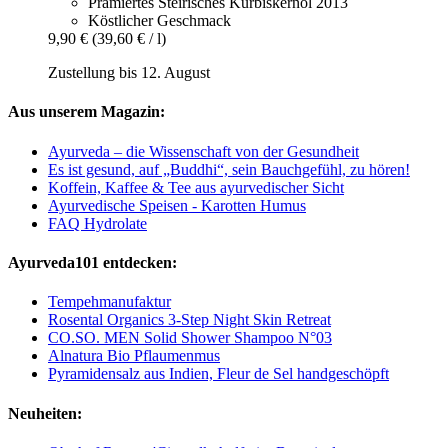
Prämiertes Steirisches Kürbiskernöl 2013
Köstlicher Geschmack
9,90 €
(39,60 € / l)
Zustellung bis 12. August
Aus unserem Magazin:
Ayurveda – die Wissenschaft von der Gesundheit
Es ist gesund, auf „Buddhi“, sein Bauchgefühl, zu hören!
Koffein, Kaffee & Tee aus ayurvedischer Sicht
Ayurvedische Speisen - Karotten Humus
FAQ Hydrolate
Ayurveda101 entdecken:
Tempehmanufaktur
Rosental Organics 3-Step Night Skin Retreat
CO.SO. MEN Solid Shower Shampoo N°03
Alnatura Bio Pflaumenmus
Pyramidensalz aus Indien, Fleur de Sel handgeschöpft
Neuheiten: