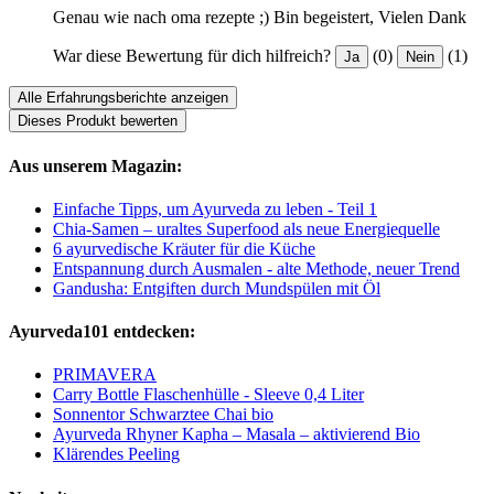
Genau wie nach oma rezepte ;) Bin begeistert, Vielen Dank
War diese Bewertung für dich hilfreich?
(0)
(1)
Ja
Nein
Alle Erfahrungsberichte anzeigen
Dieses Produkt bewerten
Aus unserem Magazin:
Einfache Tipps, um Ayurveda zu leben - Teil 1
Chia-Samen – uraltes Superfood als neue Energiequelle
6 ayurvedische Kräuter für die Küche
Entspannung durch Ausmalen - alte Methode, neuer Trend
Gandusha: Entgiften durch Mundspülen mit Öl
Ayurveda101 entdecken:
PRIMAVERA
Carry Bottle Flaschenhülle - Sleeve 0,4 Liter
Sonnentor Schwarztee Chai bio
Ayurveda Rhyner Kapha – Masala – aktivierend Bio
Klärendes Peeling