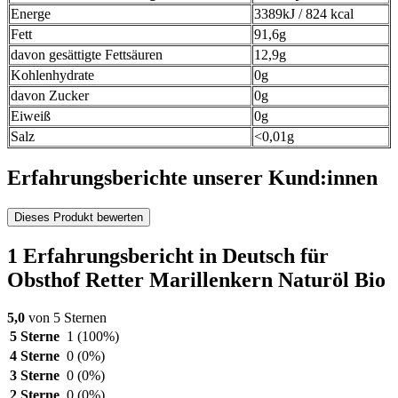
Energe
3389kJ / 824 kcal
Fett
91,6g
davon gesättigte Fettsäuren
12,9g
Kohlenhydrate
0g
davon Zucker
0g
Eiweiß
0g
Salz
<0,01g
Erfahrungsberichte unserer Kund:innen
Dieses Produkt bewerten
1 Erfahrungsbericht in Deutsch für
Obsthof Retter Marillenkern Naturöl Bio
5,0
von 5 Sternen
5 Sterne
1
(100%)
4 Sterne
0
(0%)
3 Sterne
0
(0%)
2 Sterne
0
(0%)