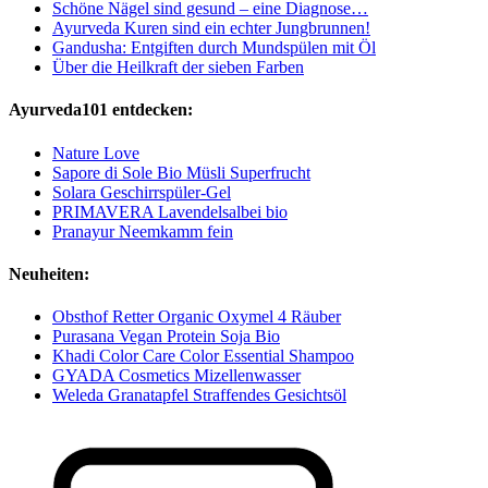
Schöne Nägel sind gesund – eine Diagnose…
Ayurveda Kuren sind ein echter Jungbrunnen!
Gandusha: Entgiften durch Mundspülen mit Öl
Über die Heilkraft der sieben Farben
Ayurveda101 entdecken:
Nature Love
Sapore di Sole Bio Müsli Superfrucht
Solara Geschirrspüler-Gel
PRIMAVERA Lavendelsalbei bio
Pranayur Neemkamm fein
Neuheiten:
Obsthof Retter Organic Oxymel 4 Räuber
Purasana Vegan Protein Soja Bio
Khadi Color Care Color Essential Shampoo
GYADA Cosmetics Mizellenwasser
Weleda Granatapfel Straffendes Gesichtsöl