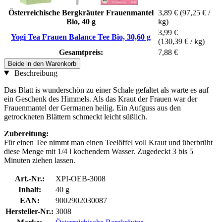
Österreichische Bergkräuter Frauenmantel
3,89 €
(97,25 € /
Bio, 40 g
kg)
3,99 €
Yogi Tea Frauen Balance Tee Bio, 30,60 g
(130,39 € / kg)
Gesamtpreis:
7,88 €
Beide in den Warenkorb
Beschreibung
Das Blatt is wunderschön zu einer Schale gefaltet als warte es auf
ein Geschenk des Himmels. Als das Kraut der Frauen war der
Frauenmantel der Germanen heilig. Ein Aufguss aus den
getrockneten Blättern schmeckt leicht süßlich.
Zubereitung:
Für einen Tee nimmt man einen Teelöffel voll Kraut und überbrüht
diese Menge mit 1/4 l kochendem Wasser. Zugedeckt 3 bis 5
Minuten ziehen lassen.
Art.-Nr.:
XPI-OEB-3008
Inhalt:
40 g
EAN:
9002902030087
Hersteller-Nr.:
3008