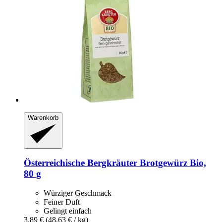
Warenkorb
Österreichische Bergkräuter
Brotgewürz Bio,
80 g
Würziger Geschmack
Feiner Duft
Gelingt einfach
3,89 €
(48,63 € / kg)