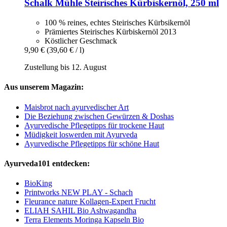
Schalk Mühle
Steirisches Kürbiskernöl, 250 ml
100 % reines, echtes Steirisches Kürbsikernöl
Prämiertes Steirisches Kürbiskernöl 2013
Köstlicher Geschmack
9,90 €
(39,60 € / l)
Zustellung bis 12. August
Aus unserem Magazin:
Maisbrot nach ayurvedischer Art
Die Beziehung zwischen Gewürzen & Doshas
Ayurvedische Pflegetipps für trockene Haut
Müdigkeit loswerden mit Ayurveda
Ayurvedische Pflegetipps für schöne Haut
Ayurveda101 entdecken:
BioKing
Printworks NEW PLAY - Schach
Fleurance nature Kollagen-Expert Frucht
ELIAH SAHIL Bio Ashwagandha
Terra Elements Moringa Kapseln Bio