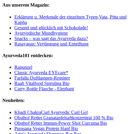
Aus unserem Magazin:
Erklärung u. Merkmale der einzelnen Typen Vata, Pitta und
Kapha
Gesund und glücklich mit Schokolade!
Ayurvedische Mundhygiene
Snacks – was sagt das Ayurveda dazu?
Rasayanas: Verjüngung und Entgiftung
Ayurveda101 entdecken:
Rapunzel
Classic Ayurveda EYEcare*
Farfalla Duftlampen-Reiniger
Raab Vitalfood Spirulina Bio
Carry Bottle Flasche - Elephant
Neuheiten:
Khadi ChakraCurl Ayurvedic Curl Gel
Obsthof Retter Granatapfelsaftkonzentrat 100 % Bio
Obsthof Retter Immun-Power Shot Curcuma Bio
Purasana Vegan Protein Hanf Bio
Arista Ayurveda Shampoo Bar Box