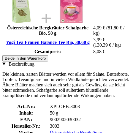
Österreichische Bergkräuter Schafgarbe
4,09 €
(81,80 € /
Bio, 50 g
kg)
3,99 €
Yogi Tea Frauen Balance Tee Bio, 30,60 g
(130,39 € / kg)
Gesamtpreis:
8,08 €
Beide in den Warenkorb
Beschreibung
Die kleinen, zarten Blätter werden vor allem für Salate, Butterbrote,
Topfen, Teeaufgüsse und in vielen Wildkräutergerichten verwendet.
Ältere Blätter machen sich auch sehr gut als Gewürz, da sie leicht
bitter schmecken. Schafgarbe soll außerdem blutstillende,
krampflösende und verdauungsfördernde Wirkungen haben.
Art.-Nr.:
XPI-OEB-3003
Inhalt:
50 g
EAN:
9002902030032
Hersteller-Nr.:
3003
Marke:
Österreichische Bergkräuter