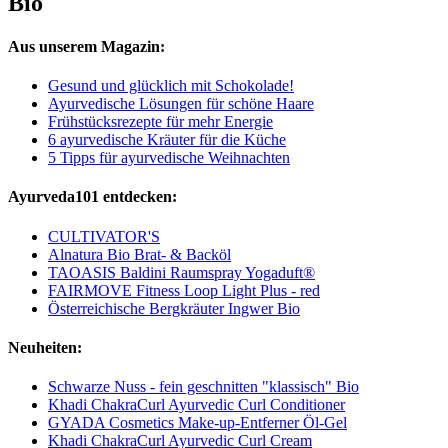
Bio
Aus unserem Magazin:
Gesund und glücklich mit Schokolade!
Ayurvedische Lösungen für schöne Haare
Frühstücksrezepte für mehr Energie
6 ayurvedische Kräuter für die Küche
5 Tipps für ayurvedische Weihnachten
Ayurveda101 entdecken:
CULTIVATOR'S
Alnatura Bio Brat- & Backöl
TAOASIS Baldini Raumspray Yogaduft®
FAIRMOVE Fitness Loop Light Plus - red
Österreichische Bergkräuter Ingwer Bio
Neuheiten:
Schwarze Nuss - fein geschnitten "klassisch" Bio
Khadi ChakraCurl Ayurvedic Curl Conditioner
GYADA Cosmetics Make-up-Entferner Öl-Gel
Khadi ChakraCurl Ayurvedic Curl Cream