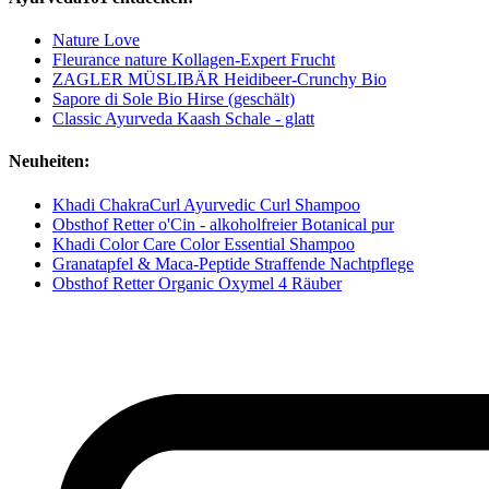
Nature Love
Fleurance nature Kollagen-Expert Frucht
ZAGLER MÜSLIBÄR Heidibeer-Crunchy Bio
Sapore di Sole Bio Hirse (geschält)
Classic Ayurveda Kaash Schale - glatt
Neuheiten:
Khadi ChakraCurl Ayurvedic Curl Shampoo
Obsthof Retter o'Cin - alkoholfreier Botanical pur
Khadi Color Care Color Essential Shampoo
Granatapfel & Maca-Peptide Straffende Nachtpflege
Obsthof Retter Organic Oxymel 4 Räuber